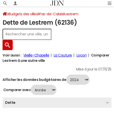
Budgets des villes
Pas-de-Calais
Lestrem
Dette de Lestrem (62136)
Dette au 31/12/2024
Voir aussi :
Vieille-Chapelle
La Couture
Locon
Comparer
Lestrem à une autre ville
Mise à jour le 07/11/25
Afficher les données budgétaires de
Comparer avec
Dette