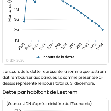
Montants (€)
4M
3M
2M
1M
2010
2012
2014
2016
2018
2020
2022
2024
2000
2002
2006
2008
Encours de la dette
© JDN 2026
L'encours de la dette représente la somme que Lestrem
doit rembourser aux banques. La somme présentée ci-
dessus représente l'encours total au 31 décembre.
Dette par habitant de Lestrem
(Source : JDN d'après ministère de l'Economie)
1750