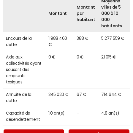
Moyenne
Montant
villes de 5
Montant
par
000 à 10
habitant
000
habitants
Encours de la
1 988 460
388 €
5 277 559 €
dette
€
Aide aux
0 €
0 €
21 015 €
collectivités ayant
souscrit des
emprunts
toxiques
Annuité de la
345 020 €
67 €
714 644 €
dette
Capacité de
1,0 an(s)
-
4,8 an(s)
désendettement