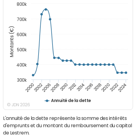
800k
700k
Montants (€)
600k
500k
400k
300k
2000
2022
2016
2010
2002
2024
2018
2012
2006
2020
2014
2008
Annuité de la dette
© JDN 2026
L'annuité de la dette représente la somme des intérêts
d'emprunts et du montant du remboursement du capital
de Lestrem.