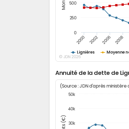
500
250
0
2000
2002
2006
2008
Lignières
Moyenne n
© JDN 2026
Annuité de la dette de Lig
(Source : JDN d'après ministère
50k
40k
30k