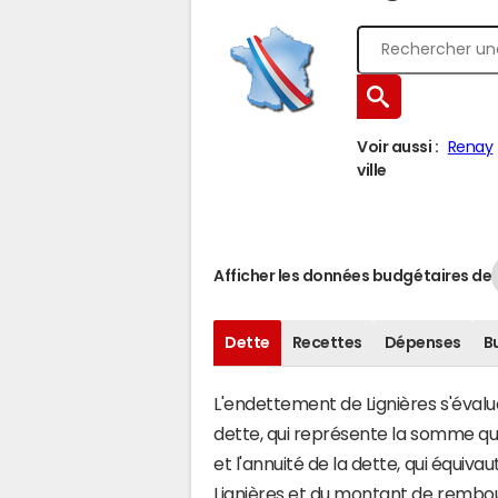
Voir aussi :
Renay
ville
Afficher les données budgétaires de
Dette
Recettes
Dépenses
B
L'endettement de Lignières s'évalue
dette, qui représente la somme q
et l'annuité de la dette, qui équiv
Lignières et du montant de rembou