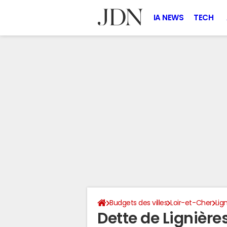
IA NEWS
TECH
Budgets des villes
Loir-et-Cher
Lig
Dette de Lignière