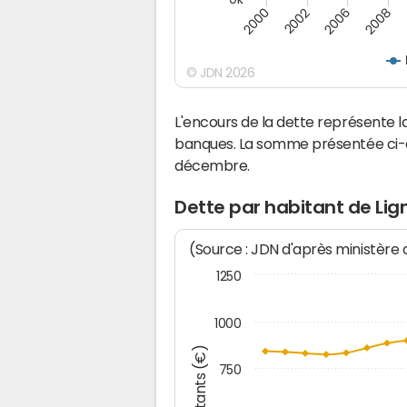
2008
2006
2002
2000
© JDN 2026
L'encours de la dette représente 
banques. La somme présentée ci-de
décembre.
Dette par habitant de Lig
(Source : JDN d'après ministère
1250
1000
Montants (€)
750