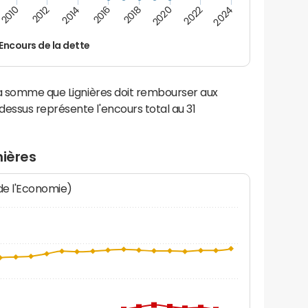
2024
2022
2020
2018
2016
2014
2012
2010
Encours de la dette
la somme que Lignières doit rembourser aux
ssus représente l'encours total au 31
nières
 de l'Economie)