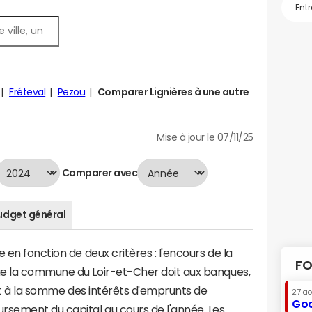
Fréteval
Pezou
Comparer Lignières à une autre
Mise à jour le 07/11/25
Comparer avec
udget général
 en fonction de deux critères : l'encours de la
FO
ue la commune du Loir-et-Cher doit aux banques,
aut à la somme des intérêts d'emprunts de
27 a
Goo
rsement du capital au cours de l'année. Les