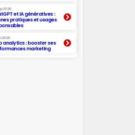
ep 2026
tGPT et IA génératives :
nes pratiques et usages
ponsables
p 2026
 analytics : booster ses
formances marketing