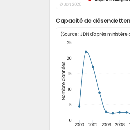
Moyenne villages 
© JDN 2026
Capacité de désendettem
(Source : JDN d'après ministère
25
20
Nombre d'années
15
10
5
0
2000
2002
2006
2008