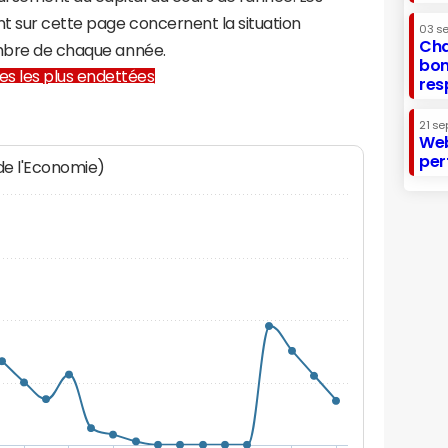
t sur cette page concernent la situation
03 s
Cha
embre de chaque année.
bon
lles les plus endettées
res
21 se
Web
per
 de l'Economie)