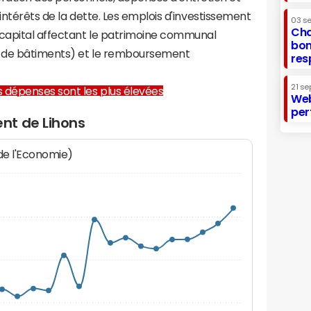
 intérêts de la dette. Les emplois d'investissement
03 s
Cha
capital affectant le patrimoine communal
bon
on de bâtiments) et le remboursement
res
21 se
les dépenses sont les plus élevées
Web
per
nt de Lihons
 de l'Economie)