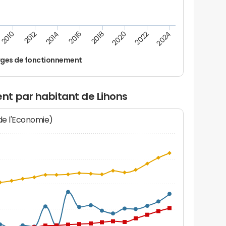
2014
2024
2012
2022
2010
2020
2018
2016
ges de fonctionnement
t par habitant de Lihons
 de l'Economie)