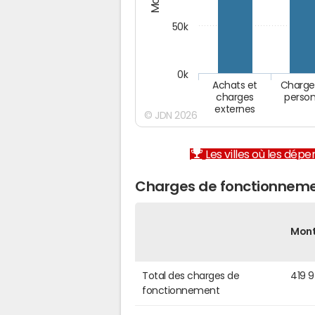
50k
0k
Achats et
Charge
charges
person
externes
© JDN 2026
Les villes où les dép
Charges de fonctionneme
Mon
Total des charges de
419 
fonctionnement