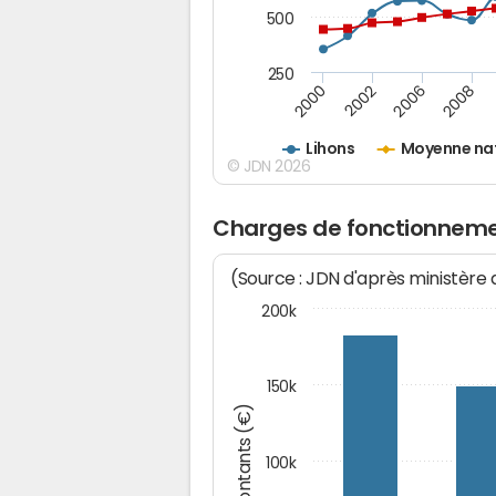
500
250
2000
2002
2006
2008
Lihons
Moyenne na
© JDN 2026
Charges de fonctionneme
(Source : JDN d'après ministère
200k
150k
Montants (€)
100k