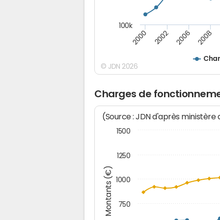
100k
2000
2008
2006
2002
Char
© JDN 2026
Charges de fonctionnemen
(Source : JDN d'après ministère
1500
1250
Montants (€)
1000
750