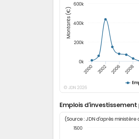
600k
Montants (€)
400k
200k
0k
2000
2008
2006
2002
Emp
© JDN 2026
Emplois d'investissement 
(Source : JDN d'après ministère
1500