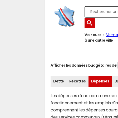
Voir aussi :
Verman
à une autre ville
Afficher les données budgétaires de
Dette
Recettes
Dépenses
B
Les dépenses d'une commune se rép
fonctionnement et les emplois d'
comprennent les dépenses couran
des services communaux (rémunéra