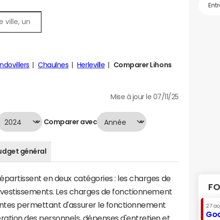
dovillers
Chaulnes
Herleville
Comparer Lihons
Mise à jour le 07/11/25
Comparer avec
udget général
artissent en deux catégories : les charges de
FO
investissements. Les charges de fonctionnement
tes permettant d'assurer le fonctionnement
27 a
Goo
tion des personnels, dépenses d'entretien et