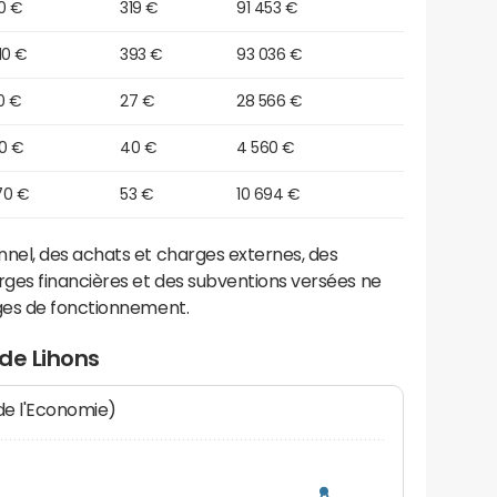
10 €
319 €
91 453 €
10 €
393 €
93 036 €
0 €
27 €
28 566 €
80 €
40 €
4 560 €
70 €
53 €
10 694 €
el, des achats et charges externes, des
ges financières et des subventions versées ne
ges de fonctionnement.
de Lihons
 de l'Economie)