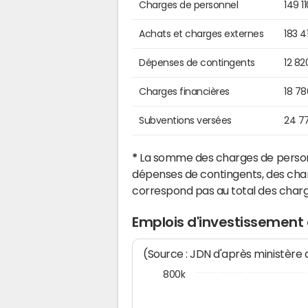
Charges de personnel
149 1
Achats et charges externes
183 4
Dépenses de contingents
12 82
Charges financières
18 7
Subventions versées
24 7
*
La somme des charges de personn
dépenses de contingents, des char
correspond pas au total des char
Emplois d'investissement 
(Source : JDN d'après ministère
800k