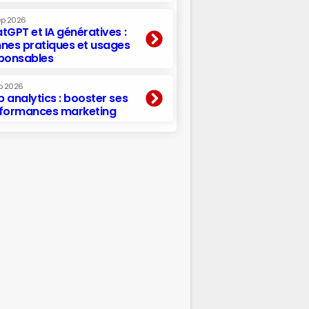
ep 2026
tGPT et IA génératives :
nes pratiques et usages
ponsables
p 2026
 analytics : booster ses
formances marketing