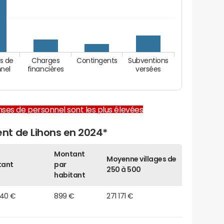
s de
Charges
Contingents
Subventions
nel
financières
versées
enses de personnel sont les plus élevées
nt de Lihons en 2024*
Montant
Moyenne villages de
tant
par
250 à 500
habitant
940 €
899 €
271 171 €