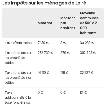
Les impôts sur les ménages de Loiré
Moyenne
Montant
communes
Montant
par
de 500 à 2
habitant
000
habitants
Taxe d'habitation
7 130 €
8 €
34 283 €
Taxe foncière sur
252 730 €
279 €
392 793 €
les propriétés
bâties
Taxe foncière sur
116 110 €
128 €
32 527 €
les propriétés non
bâties
Taxe
0 €
0 €
131 €
additionnelle à la
taxe foncière sur