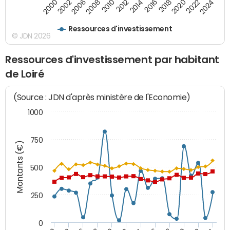
2000
2022
2016
2010
2002
2024
2018
2012
2006
2020
2014
2008
Ressources d'investissement
© JDN 2026
Ressources d'investissement par habitant
de Loiré
(Source : JDN d'après ministère de l'Economie)
1000
750
Montants (€)
500
250
0