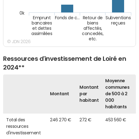
0k
Emprunt
Fonds de c…
Retour de
Subventions
bancaires
biens
reçues
et dettes
affectés,
assimilées
concedés,
etc.
© JDN 2026
Ressources d'investissement de Loiré en
2024**
Moyenne
Montant
communes
Montant
par
de 500 à 2
habitant
000
habitants
Total des
246 270 €
272 €
453 560 €
ressources
d'investissement