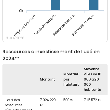
0k
Emprunt bancaire…
Fonds de compe…
Retour de biens a…
Subventions reçu…
© JDN 2026
Ressources d'investissement de Lucé en
2024**
Moyenne
Montant
villes de 10
Montant
par
000 à 20
habitant
000
habitants
Total des
7 924 220
500 €
7 115 572 €
ressources
€