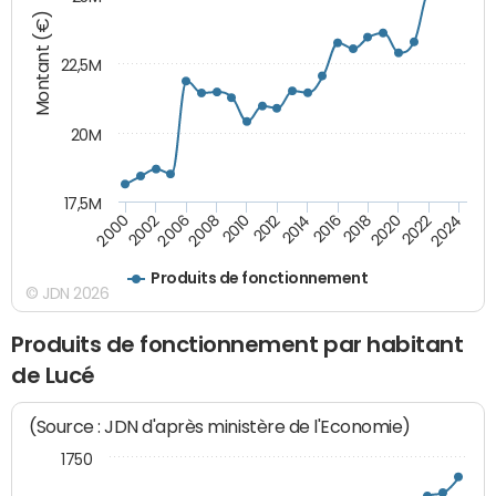
Montant (€)
22,5M
20M
17,5M
2000
2002
2006
2008
2010
2012
2014
2016
2018
2020
2022
2024
Produits de fonctionnement
© JDN 2026
Produits de fonctionnement par habitant
de Lucé
(Source : JDN d'après ministère de l'Economie)
1750