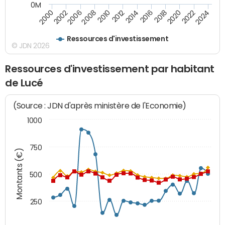
0M
2024
2002
2010
2016
2022
2000
2008
2014
2020
2006
2012
2018
Ressources d'investissement
© JDN 2026
Ressources d'investissement par habitant
de Lucé
(Source : JDN d'après ministère de l'Economie)
1000
750
Montants (€)
500
250