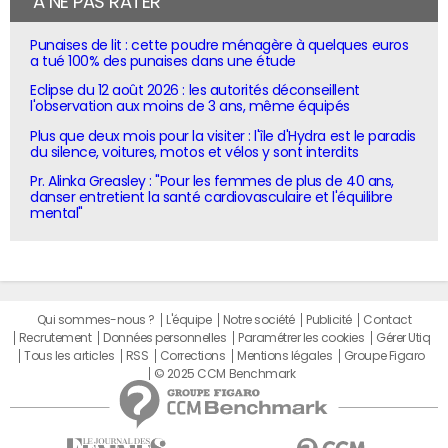
À NE PAS RATER
Punaises de lit : cette poudre ménagère à quelques euros
a tué 100% des punaises dans une étude
Eclipse du 12 août 2026 : les autorités déconseillent
l'observation aux moins de 3 ans, même équipés
Plus que deux mois pour la visiter : l'île d'Hydra est le paradis
du silence, voitures, motos et vélos y sont interdits
Pr. Alinka Greasley : "Pour les femmes de plus de 40 ans,
danser entretient la santé cardiovasculaire et l'équilibre
mental"
Qui sommes-nous ?
L'équipe
Notre société
Publicité
Contact
Recrutement
Données personnelles
Paramétrer les cookies
Gérer Utiq
Tous les articles
RSS
Corrections
Mentions légales
Groupe Figaro
© 2025 CCM Benchmark