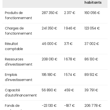
habitants
Produits de
287 350 €
2 317 €
160 056 €
fonctionnement
Charges de
241 350 €
1 946 €
123 054 €
fonctionnement
Résultat
46 000 €
371 €
37 002 €
comptable
Ressources
208 010 €
1 678 €
86 130 €
d'investissement
Emplois
195 180 €
1 574 €
89 512 €
d'investissement
Capacité
56 890 €
459 €
39 791 €
d'autofinancement
Fonds de
-23 130 €
-187 €
206 778 €