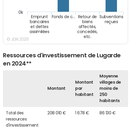
0k
Emprunt
Fonds de c…
Retour de
Subventions
bancaires
biens
reçues
et dettes
affectés,
assimilées
concedés,
etc.
© JDN 2026
Ressources d'investissement de Lugarde
en 2024**
Moyenne
Montant
villages de
Montant
par
moins de
habitant
250
habitants
Total des
208 010 €
1 678 €
86 130 €
ressources
d'investissement