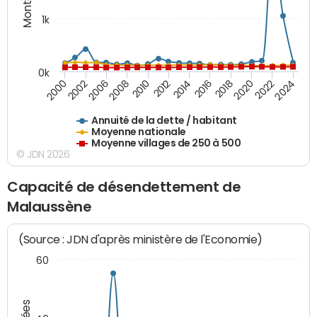
1k
0k
2006
2000
2024
2020
2016
2012
2008
2002
2022
2018
2014
2010
Annuité de la dette / habitant
Moyenne nationale
Moyenne villages de 250 à 500
© JDN 2026
Capacité de désendettement de
Malaussène
(Source : JDN d'après ministère de l'Economie)
60