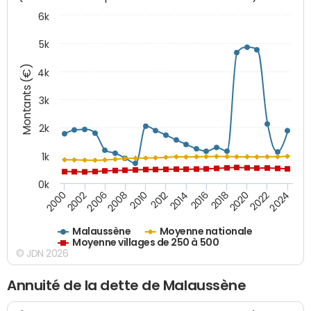
6k
5k
Montants (€)
4k
3k
2k
1k
0k
2016
2014
2012
2010
2008
2006
2002
2000
2024
2022
2020
2018
Malaussène
Moyenne nationale
Moyenne villages de 250 à 500
© JDN 2026
Annuité de la dette de Malaussène