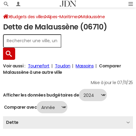
Budgets des villes
Alpes-Maritimes
Malaussène
Dette de Malaussène (06710)
Dette au 31/12/2024
Voir aussi :
Tournefort
Toudon
Massoins
Comparer
Malaussène à une autre ville
Mise à jour le 07/11/25
Afficher les données budgétaires de
Comparer avec
Dette