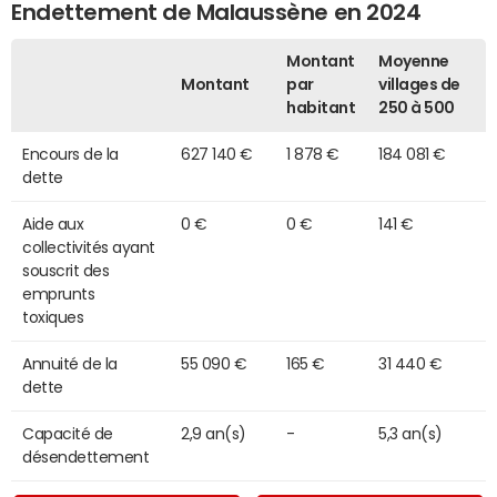
Endettement de Malaussène en 2024
Montant
Moyenne
Montant
par
villages de
habitant
250 à 500
Encours de la
627 140 €
1 878 €
184 081 €
dette
Aide aux
0 €
0 €
141 €
collectivités ayant
souscrit des
emprunts
toxiques
Annuité de la
55 090 €
165 €
31 440 €
dette
Capacité de
2,9 an(s)
-
5,3 an(s)
désendettement