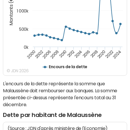
Montants (€)
1 000k
500k
0k
2014
2008
2000
2024
2018
2012
2006
2022
2016
2010
2002
2020
Encours de la dette
© JDN 2026
L'encours de la dette représente la somme que
Malaussène doit rembourser aux banques. La somme
présentée ci-dessus représente l'encours total au 31
décembre.
Dette par habitant de Malaussène
(Source : JDN d'après ministère de l'Economie)