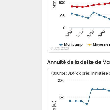
500
250
0
2000
2002
2006
2008
Manicamp
Moyenne 
© JDN 2026
Annuité de la dette de 
(Source : JDN d'après ministère
20k
15k