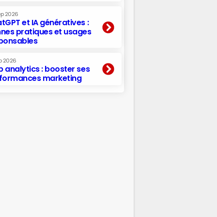
ep 2026
tGPT et IA génératives :
nes pratiques et usages
ponsables
p 2026
 analytics : booster ses
formances marketing