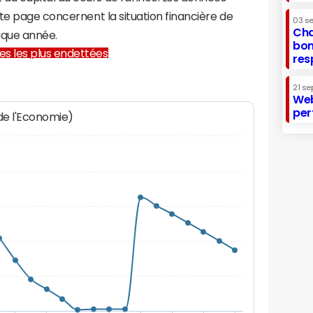
te page concernent la situation financière de
03 s
Cha
que année.
bon
lles les plus endettées
res
21 se
Web
per
 de l'Economie)