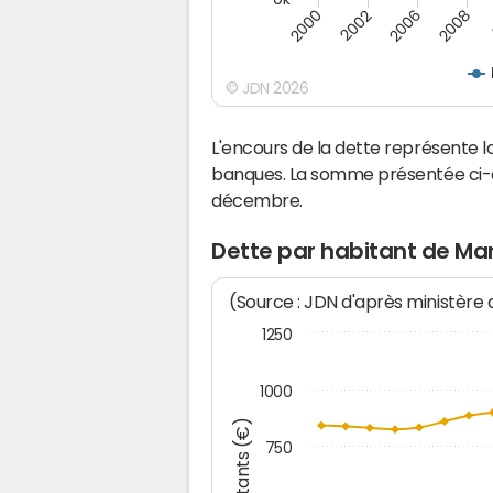
2008
2000
2002
2006
© JDN 2026
L'encours de la dette représente
banques. La somme présentée ci-de
décembre.
Dette par habitant de M
(Source : JDN d'après ministère
1250
1000
Montants (€)
750