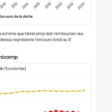
2016
2018
2010
2020
2012
2022
2014
2024
Encours de la dette
 la somme que Manicamp doit rembourser aux
ssus représente l'encours total au 31
anicamp
 de l'Economie)