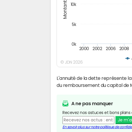
Montants (€)
10k
5k
0k
2000
2002
2006
2008
© JDN 2026
L'annuité de la dette représente 
du remboursement du capital de
A ne pas manquer
Recevez nos astuces et bons plans 
Je m'
En savoir plus sur notre politique de confiden