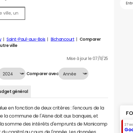
y
Saint-Paul-aux-Bois
Bichancourt
Comparer
tre ville
Mise à jour le 07/11/25
Comparer avec
udget général
 en fonction de deux critères : l'encours de la
FO
e la commune de l'Aisne doit aux banques, et
ut à la somme des intérêts d'emprunts de Manicamp
27 a
Goo
u capital au cours de l'année. Les données