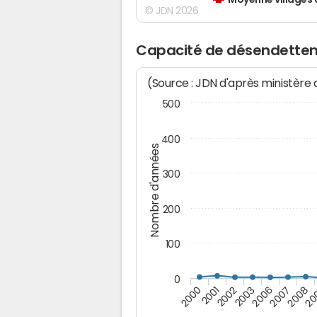
Moyenne villages 
© JDN 2026
Capacité de désendette
(Source : JDN d'après ministère
500
400
Nombre d'années
300
200
100
0
20
2000
2001
2002
2003
2006
2007
2008