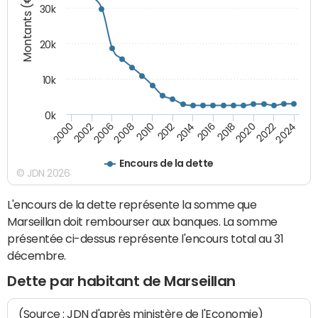
Montants (€)
30k
20k
10k
0k
2020
2010
2016
2006
2022
2012
2000
2018
2008
2024
2014
2002
Encours de la dette
© JDN 2026
L'encours de la dette représente la somme que
Marseillan doit rembourser aux banques. La somme
présentée ci-dessus représente l'encours total au 31
décembre.
Dette par habitant de Marseillan
(Source : JDN d'après ministère de l'Economie)