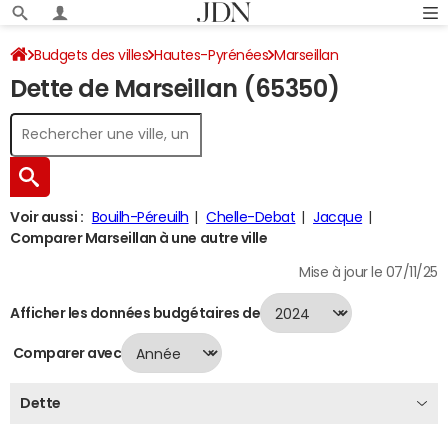
Budgets des villes
Hautes-Pyrénées
Marseillan
Dette de Marseillan (65350)
Dette au 31/12/2024
Voir aussi :
Bouilh-Péreuilh
Chelle-Debat
Jacque
Comparer Marseillan à une autre ville
Mise à jour le 07/11/25
Afficher les données budgétaires de
Comparer avec
Dette