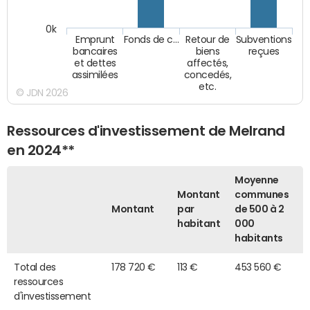
0k
Emprunt
Fonds de c…
Retour de
Subventions
bancaires
biens
reçues
et dettes
affectés,
assimilées
concedés,
etc.
© JDN 2026
Ressources d'investissement de Melrand
en 2024**
Moyenne
Montant
communes
Montant
par
de 500 à 2
habitant
000
habitants
Total des
178 720 €
113 €
453 560 €
ressources
d'investissement