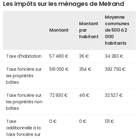
Les impôts sur les ménages de Melrand
Moyenne
Montant
communes
Montant
par
de 500 à 2
habitant
000
habitants
Taxe d'habitation
57 480 €
36 €
34 283 €
Taxe foncière sur
561 050 €
354 €
392 793 €
les propriétés
bâties
Taxe foncière sur
72 930 €
46 €
32 527 €
les propriétés non
bâties
Taxe
0 €
0 €
131 €
additionnelle à la
taxe foncière sur