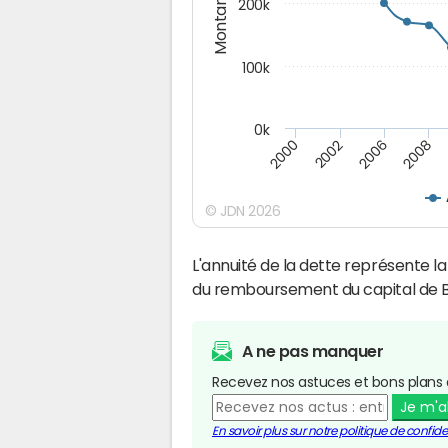
Montants (€)
200k
100k
0k
2000
2008
2006
2002
© JDN 2026
L'annuité de la dette représente 
du remboursement du capital de B
A ne pas manquer
Recevez nos astuces et bons plans 
Je m'
En savoir plus sur notre politique de confiden