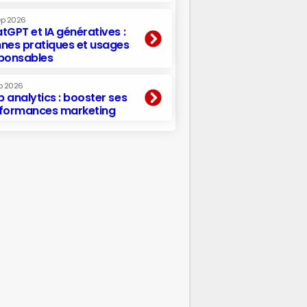
ep 2026
tGPT et IA génératives :
nes pratiques et usages
ponsables
p 2026
 analytics : booster ses
formances marketing