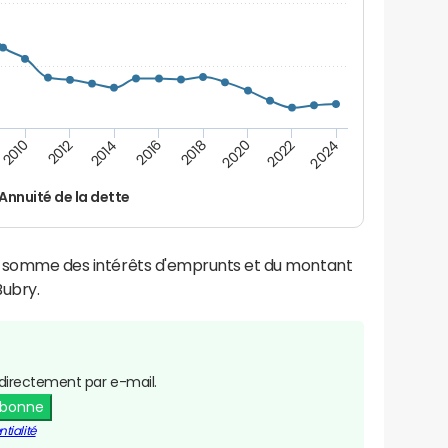
2014
2024
2012
2022
2010
2020
2018
2016
Annuité de la dette
la somme des intérêts d'emprunts et du montant
ubry.
directement par e-mail.
abonne
tialité