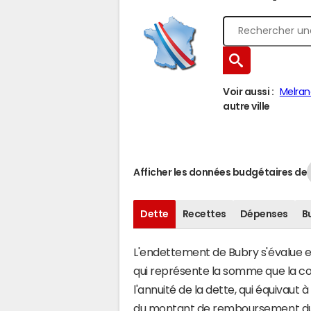
Voir aussi :
Melran
autre ville
Afficher les données budgétaires de
Dette
Recettes
Dépenses
B
L'endettement de Bubry s'évalue en 
qui représente la somme que la c
l'annuité de la dette, qui équivau
du montant de remboursement du c