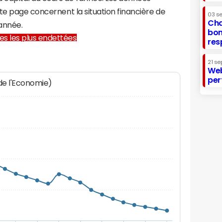
te page concernent la situation financière de
03 s
Cha
année.
bon
lles les plus endettées
res
21 se
Web
per
 de l'Economie)