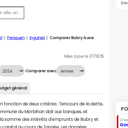
d
Persquen
Inguiniel
Comparer Bubry à une
Mise à jour le 07/11/25
Comparer avec
udget général
fonction de deux critères : l'encours de la dette,
FO
ommune du Morbihan doit aux banques, et
t à la somme des intérêts d'emprunts de Bubry et
27 a
Goo
apital au cours de l'année. Les données