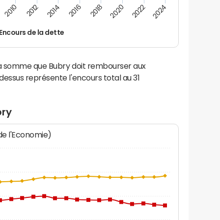
2012
2024
2014
2016
2018
2020
2010
2022
Encours de la dette
 la somme que Bubry doit rembourser aux
ssus représente l'encours total au 31
bry
 de l'Economie)