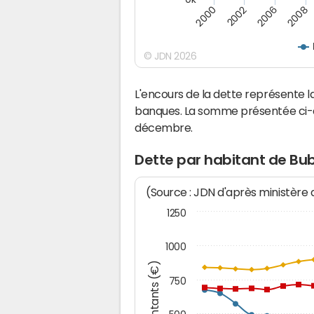
2000
2002
2006
2008
© JDN 2026
L'encours de la dette représente
banques. La somme présentée ci-de
décembre.
Dette par habitant de Bu
(Source : JDN d'après ministère
1250
1000
Montants (€)
750