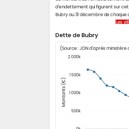
d'endettement qui figurent sur cet
Bubry au 31 décembre de chaque 
Les vi
Dette de Bubry
(Source : JDN d'après ministère
2 000k
1 500k
Montants (€)
1 000k
500k
0k