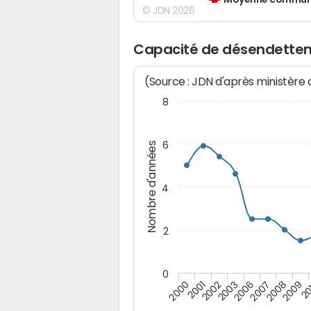
Moyenne communes
© JDN 2026
Capacité de désendette
(Source : JDN d'après ministère
8
6
Nombre d'années
4
2
0
2009
20
2000
2001
2002
2003
2006
2007
2008