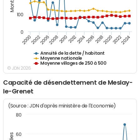
100
0
2014
2008
2000
2024
2018
2012
2006
2022
2016
2010
2002
2020
Annuité de la dette / habitant
Moyenne nationale
Moyenne villages de 250 à 500
© JDN 2026
Capacité de désendettement de Meslay-
le-Grenet
(Source : JDN d'après ministère de l'Economie)
80
60