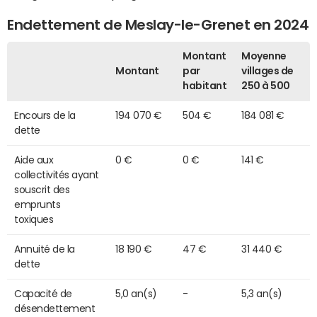
Endettement de Meslay-le-Grenet en 2024
Montant
Moyenne
Montant
par
villages de
habitant
250 à 500
Encours de la
194 070 €
504 €
184 081 €
dette
Aide aux
0 €
0 €
141 €
collectivités ayant
souscrit des
emprunts
toxiques
Annuité de la
18 190 €
47 €
31 440 €
dette
Capacité de
5,0 an(s)
-
5,3 an(s)
désendettement