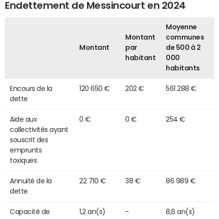
Endettement de Messincourt en 2024
Moyenne
Montant
communes
Montant
par
de 500 à 2
habitant
000
habitants
Encours de la
120 650 €
202 €
561 288 €
dette
Aide aux
0 €
0 €
254 €
collectivités ayant
souscrit des
emprunts
toxiques
Annuité de la
22 710 €
38 €
86 989 €
dette
Capacité de
1,2 an(s)
-
8,6 an(s)