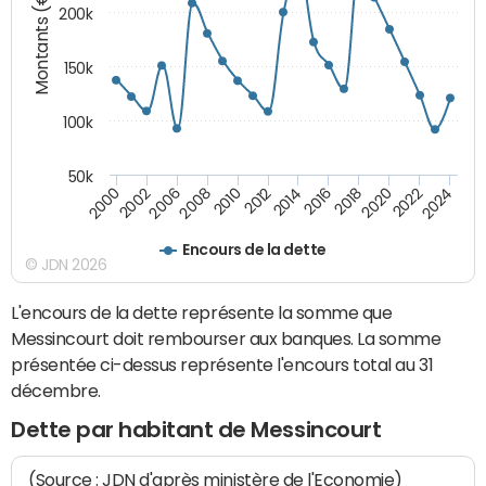
Montants (€)
200k
150k
100k
50k
2008
2022
2002
2018
2014
2010
2024
2006
2020
2000
2016
2012
Encours de la dette
© JDN 2026
L'encours de la dette représente la somme que
Messincourt doit rembourser aux banques. La somme
présentée ci-dessus représente l'encours total au 31
décembre.
Dette par habitant de Messincourt
(Source : JDN d'après ministère de l'Economie)