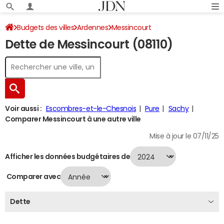
Budgets des villes
Ardennes
Messincourt
Dette de Messincourt (08110)
Dette au 31/12/2024
Voir aussi :
Escombres-et-le-Chesnois
Pure
Sachy
Comparer Messincourt à une autre ville
Mise à jour le 07/11/25
Afficher les données budgétaires de
Comparer avec
Dette