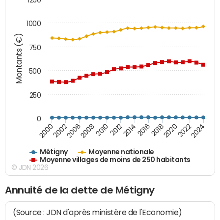
1000
Montants (€)
750
500
250
0
2018
2002
2022
2008
2012
2016
2000
2020
2006
2024
2010
2014
Métigny
Moyenne nationale
Moyenne villages de moins de 250 habitants
© JDN 2026
Annuité de la dette de Métigny
(Source : JDN d'après ministère de l'Economie)