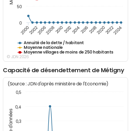
50
0
2014
2008
2000
2024
2018
2012
2006
2022
2016
2010
2002
2020
Annuité de la dette / habitant
Moyenne nationale
Moyenne villages de moins de 250 habitants
© JDN 2026
Capacité de désendettement de Métigny
(Source : JDN d'après ministère de l'Economie)
0,5
0,4
Nombre d'années
0,3