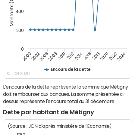
Montants (€)
400
200
0
2020
2010
2016
2006
2022
2012
2000
2018
2008
2024
2014
2002
Encours de la dette
© JDN 2026
L'encours de la dette représente la somme que Métigny
doit rembourser aux banques. La somme présentée ci-
dessus représente l'encours total au 31 décembre.
Dette par habitant de Métigny
(Source : JDN d'après ministère de l'Economie)
1250