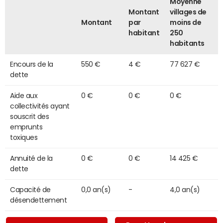
Moyenne
Montant
villages de
Montant
par
moins de
habitant
250
habitants
Encours de la
550 €
4 €
77 627 €
dette
Aide aux
0 €
0 €
0 €
collectivités ayant
souscrit des
emprunts
toxiques
Annuité de la
0 €
0 €
14 425 €
dette
Capacité de
0,0 an(s)
-
4,0 an(s)
désendettement