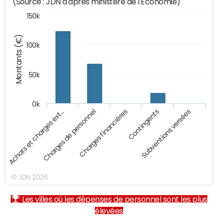
(Source : JDN d'après ministère de l'Economie)
150k
Montants (€)
100k
50k
0k
Achats et charges ext…
Charges de personnel
Charges financières
Contingents
Subventions versées
© JDN 2026
Les villes où les dépenses de personnel sont les plus
élevées