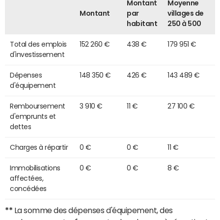
Montant
Moyenne
Montant
par
villages de
habitant
250 à 500
Total des emplois
152 260 €
438 €
179 951 €
d'investissement
Dépenses
148 350 €
426 €
143 489 €
d'équipement
Remboursement
3 910 €
11 €
27 100 €
d'emprunts et
dettes
Charges à répartir
0 €
0 €
11 €
Immobilisations
0 €
0 €
8 €
affectées,
concédées
**
La somme des dépenses d'équipement, des