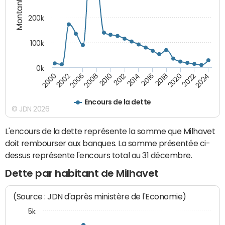
Montants (€)
200k
100k
0k
2000
2022
2016
2010
2002
2024
2018
2012
2006
2020
2014
2008
Encours de la dette
© JDN 2026
L'encours de la dette représente la somme que Milhavet
doit rembourser aux banques. La somme présentée ci-
dessus représente l'encours total au 31 décembre.
Dette par habitant de Milhavet
(Source : JDN d'après ministère de l'Economie)
5k