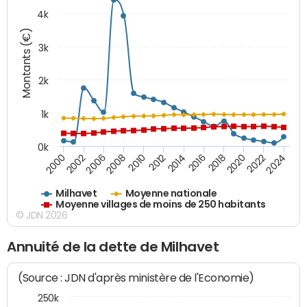
4k
Montants (€)
3k
2k
1k
0k
2016
2014
2012
2010
2008
2006
2002
2000
2024
2022
2020
2018
Milhavet
Moyenne nationale
Moyenne villages de moins de 250 habitants
© JDN 2026
Annuité de la dette de Milhavet
(Source : JDN d'après ministère de l'Economie)
250k