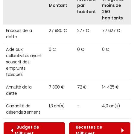
Montant
par
moins de
habitant
250
habitants
Encours de la
27 980 €
277 €
77 627 €
dette
Aide aux
0 €
0 €
0 €
collectivités ayant
souscrit des
emprunts
toxiques
Annuité de la
7 300 €
72 €
14 425 €
dette
Capacité de
1,3 an(s)
-
4,0 an(s)
désendettement
Budget de
Recettes de
Milhavet
Milhavet