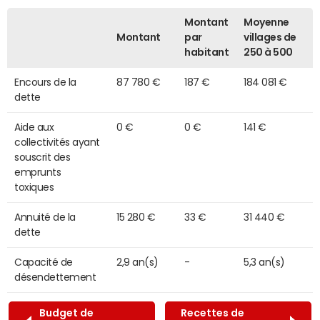
Montant
Moyenne
Montant
par
villages de
habitant
250 à 500
Encours de la
87 780 €
187 €
184 081 €
dette
Aide aux
0 €
0 €
141 €
collectivités ayant
souscrit des
emprunts
toxiques
Annuité de la
15 280 €
33 €
31 440 €
dette
Capacité de
2,9 an(s)
-
5,3 an(s)
désendettement
Budget de
Recettes de