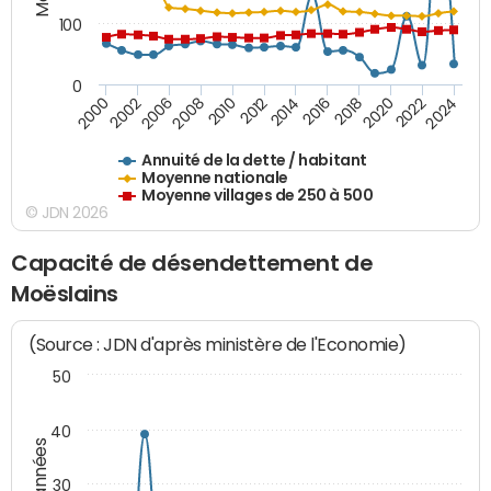
100
0
2014
2008
2000
2024
2018
2012
2006
2022
2016
2010
2002
2020
Annuité de la dette / habitant
Moyenne nationale
Moyenne villages de 250 à 500
© JDN 2026
Capacité de désendettement de
Moëslains
(Source : JDN d'après ministère de l'Economie)
50
40
30