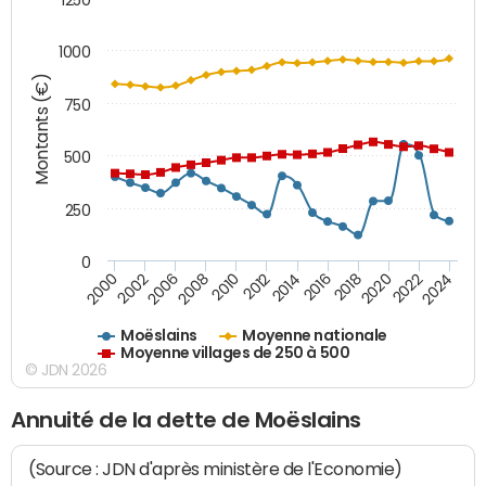
1000
Montants (€)
750
500
250
0
2018
2002
2022
2008
2012
2016
2000
2020
2006
2024
2010
2014
Moëslains
Moyenne nationale
Moyenne villages de 250 à 500
© JDN 2026
Annuité de la dette de Moëslains
(Source : JDN d'après ministère de l'Economie)