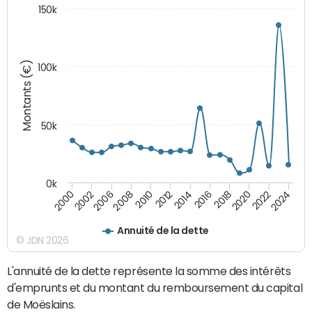
150k
Montants (€)
100k
50k
0k
2024
2002
2010
2016
2022
2000
2008
2014
2020
2006
2012
2018
Annuité de la dette
© JDN 2026
L'annuité de la dette représente la somme des intérêts
d'emprunts et du montant du remboursement du capital
de Moëslains.