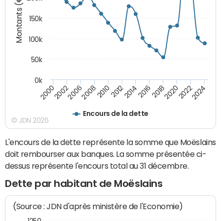
Montants (€)
150k
100k
50k
0k
2008
2022
2002
2018
2014
2010
2024
2006
2020
2000
2016
2012
Encours de la dette
© JDN 2026
L'encours de la dette représente la somme que Moëslains
doit rembourser aux banques. La somme présentée ci-
dessus représente l'encours total au 31 décembre.
Dette par habitant de Moëslains
(Source : JDN d'après ministère de l'Economie)
1250