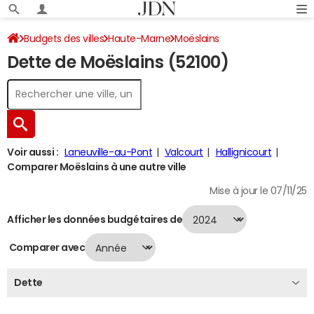
Budgets des villes
Haute-Marne
Moëslains
Dette de Moëslains (52100)
Dette au 31/12/2024
Voir aussi :
Laneuville-au-Pont
Valcourt
Hallignicourt
Comparer Moëslains à une autre ville
Mise à jour le 07/11/25
Afficher les données budgétaires de
Comparer avec
Dette