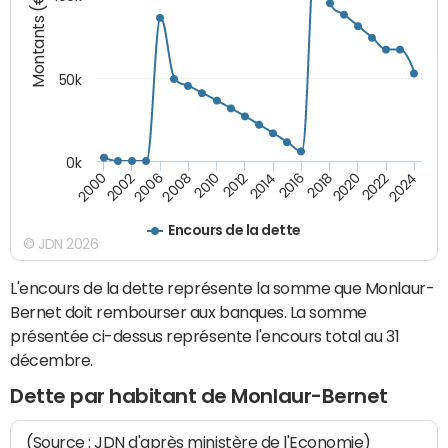
Montants (€)
50k
0k
2024
2002
2010
2016
2022
2000
2008
2014
2020
2006
2012
2018
Encours de la dette
© JDN 2026
L'encours de la dette représente la somme que Monlaur-
Bernet doit rembourser aux banques. La somme
présentée ci-dessus représente l'encours total au 31
décembre.
Dette par habitant de Monlaur-Bernet
(Source : JDN d'après ministère de l'Economie)