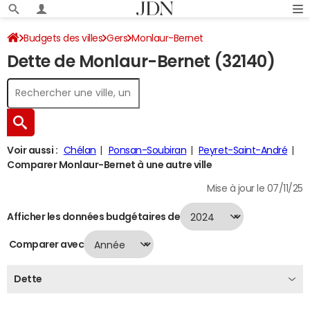
Budgets des villes
Gers
Monlaur-Bernet
Dette de Monlaur-Bernet (32140)
Dette au 31/12/2024
Voir aussi :
Chélan
Ponsan-Soubiran
Peyret-Saint-André
Comparer Monlaur-Bernet à une autre ville
Mise à jour le 07/11/25
Afficher les données budgétaires de
Comparer avec
Dette