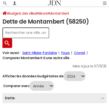
Budgets des villes
Nièvre
Montambert
Dette de Montambert (58250)
Dette au 31/12/2024
Voir aussi :
Saint-Hilaire-Fontaine
Fours
Cronat
Comparer Montambert à une autre ville
Mise à jour le 07/11/25
Afficher les données budgétaires de
Comparer avec
Dette