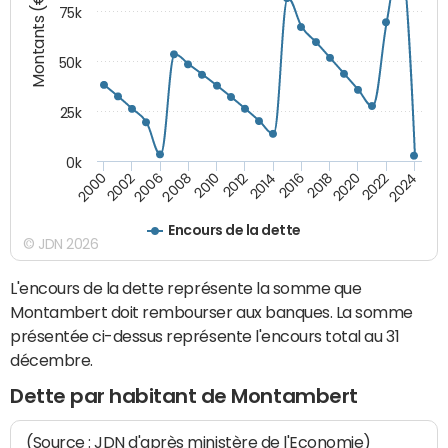
Montants (€)
75k
50k
25k
0k
2024
2002
2010
2016
2022
2000
2008
2014
2020
2006
2012
2018
Encours de la dette
© JDN 2026
L'encours de la dette représente la somme que
Montambert doit rembourser aux banques. La somme
présentée ci-dessus représente l'encours total au 31
décembre.
Dette par habitant de Montambert
(Source : JDN d'après ministère de l'Economie)