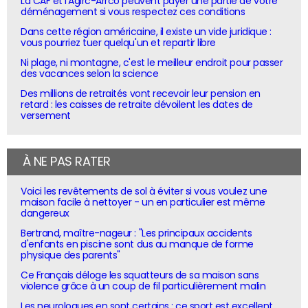
La CAF et l'Agirc-Arrco peuvent payer une partie de votre
déménagement si vous respectez ces conditions
Dans cette région américaine, il existe un vide juridique :
vous pourriez tuer quelqu'un et repartir libre
Ni plage, ni montagne, c'est le meilleur endroit pour passer
des vacances selon la science
Des millions de retraités vont recevoir leur pension en
retard : les caisses de retraite dévoilent les dates de
versement
À NE PAS RATER
Voici les revêtements de sol à éviter si vous voulez une
maison facile à nettoyer - un en particulier est même
dangereux
Bertrand, maître-nageur : "Les principaux accidents
d'enfants en piscine sont dus au manque de forme
physique des parents"
Ce Français déloge les squatteurs de sa maison sans
violence grâce à un coup de fil particulièrement malin
Les neurologues en sont certains : ce sport est excellent