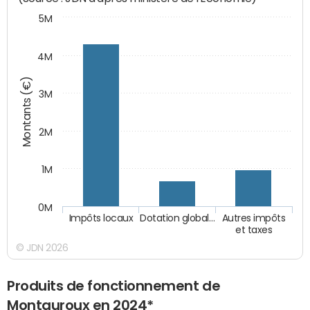
5M
4M
Montants (€)
3M
2M
1M
0M
Impôts locaux
Dotation global…
Autres impôts
et taxes
© JDN 2026
Produits de fonctionnement de
Montauroux en 2024*