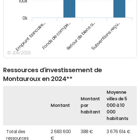
100k
0k
Emprunt bancaire…
Fonds de compe…
Retour de biens a…
Subventions reçu…
© JDN 2026
Ressources d'investissement de
Montauroux en 2024**
Moyenne
Montant
villes de 5
Montant
par
000 à 10
habitant
000
habitants
Total des
2 683 600
388 €
3 676 614 €
ressources
€