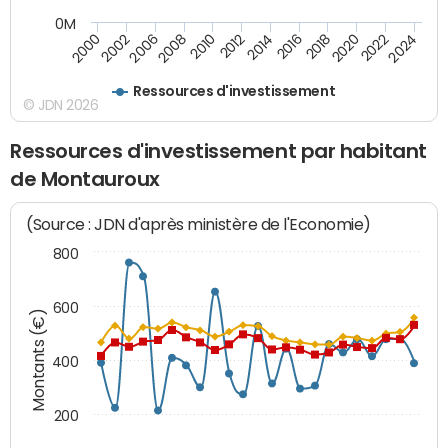
0M
2010
2012
2014
2016
2018
2020
2022
2024
2000
2002
2006
2008
Ressources d'investissement
© JDN 2026
Ressources d'investissement par habitant
de Montauroux
(Source : JDN d'après ministère de l'Economie)
800
600
Montants (€)
400
200