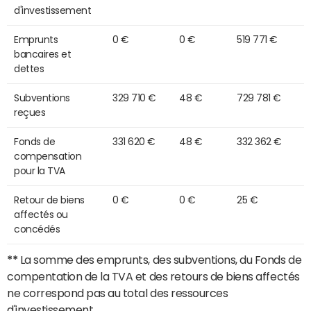
d'investissement
Emprunts
0 €
0 €
519 771 €
bancaires et
dettes
Subventions
329 710 €
48 €
729 781 €
reçues
Fonds de
331 620 €
48 €
332 362 €
compensation
pour la TVA
Retour de biens
0 €
0 €
25 €
affectés ou
concédés
**
La somme des emprunts, des subventions, du Fonds de
compentation de la TVA et des retours de biens affectés
ne correspond pas au total des ressources
d'investissement.