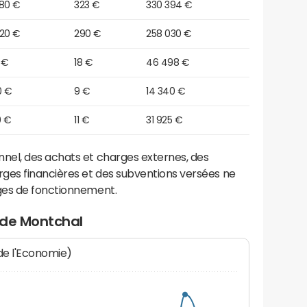
880 €
323 €
330 394 €
820 €
290 €
258 030 €
 €
18 €
46 498 €
0 €
9 €
14 340 €
0 €
11 €
31 925 €
el, des achats et charges externes, des
ges financières et des subventions versées ne
ges de fonctionnement.
 de Montchal
 de l'Economie)