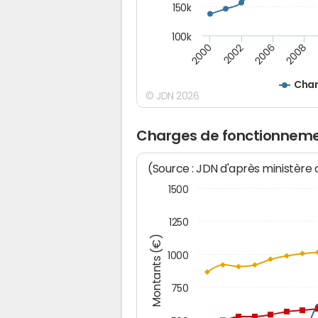
150k
100k
2000
2008
2006
2002
Char
© JDN 2026
Charges de fonctionneme
(Source : JDN d'après ministère
1500
1250
Montants (€)
1000
750