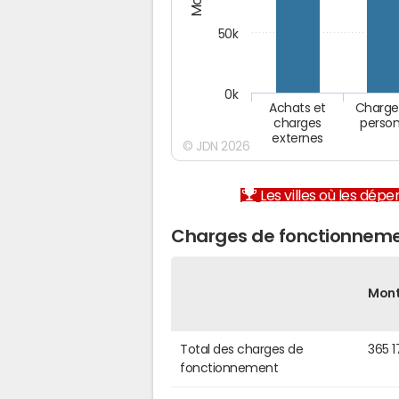
50k
0k
Achats et
Charge
charges
person
externes
© JDN 2026
Les villes où les dép
Charges de fonctionneme
Mon
Total des charges de
365 1
fonctionnement