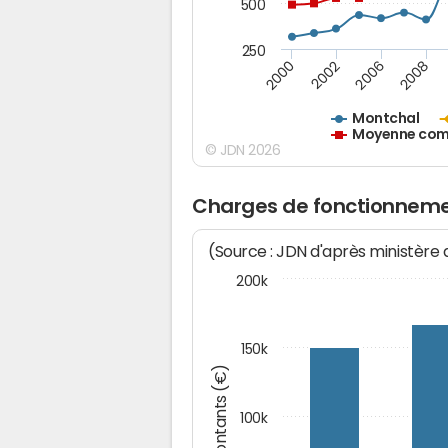
500
250
2000
2002
2006
2008
Montchal
Moyenne comm
© JDN 2026
Charges de fonctionneme
(Source : JDN d'après ministère
200k
150k
Montants (€)
100k