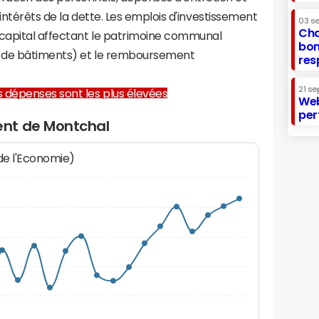
 intérêts de la dette. Les emplois d'investissement
03 s
Cha
capital affectant le patrimoine communal
bon
on de bâtiments) et le remboursement
res
21 se
les dépenses sont les plus élevées
Web
per
nt de Montchal
 de l'Economie)