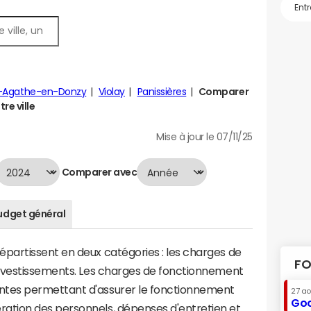
e-Agathe-en-Donzy
Violay
Panissières
Comparer
re ville
Mise à jour le 07/11/25
Comparer avec
udget général
artissent en deux catégories : les charges de
FO
investissements. Les charges de fonctionnement
tes permettant d'assurer le fonctionnement
27 a
Goo
tion des personnels, dépenses d'entretien et