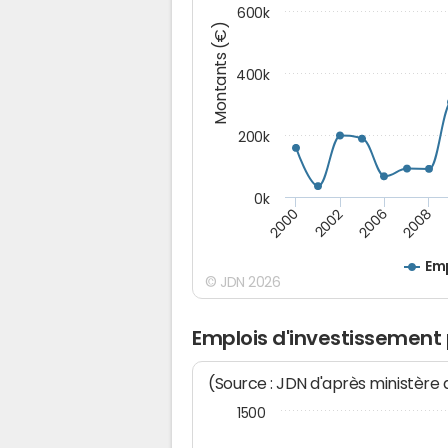
600k
Montants (€)
400k
200k
0k
2000
2008
2006
2002
Emp
© JDN 2026
Emplois d'investissement
(Source : JDN d'après ministère
1500