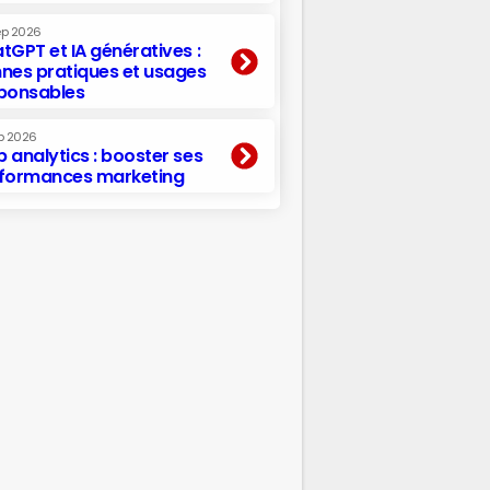
ep 2026
tGPT et IA génératives :
nes pratiques et usages
ponsables
p 2026
 analytics : booster ses
formances marketing