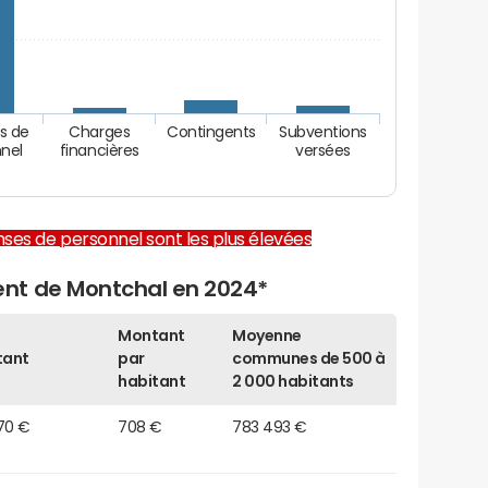
s de
Charges
Contingents
Subventions
nel
financières
versées
enses de personnel sont les plus élevées
nt de Montchal en 2024*
Montant
Moyenne
tant
par
communes de 500 à
habitant
2 000 habitants
70 €
708 €
783 493 €