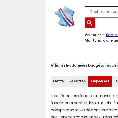
Voir aussi :
Saint
Montchal à une aut
Afficher les données budgétaires de
Dette
Recettes
Dépenses
B
Les dépenses d'une commune se rép
fonctionnement et les emplois d'
comprennent les dépenses couran
des services communaux (rémunéra