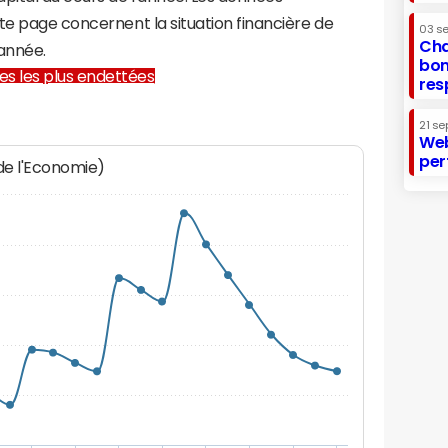
te page concernent la situation financière de
03 s
Cha
année.
bon
lles les plus endettées
res
21 se
Web
per
 de l'Economie)