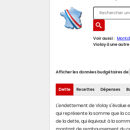
Voir aussi :
Montc
Violay à une autre 
Afficher les données budgétaires de
Dette
Recettes
Dépenses
B
L'endettement de Violay s'évalue en
qui représente la somme que la com
de la dette, qui équivaut à la som
montant de remboursement du capi