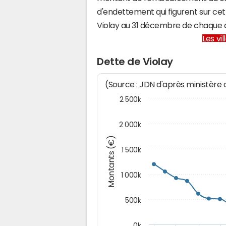
d'endettement qui figurent sur cet
Violay au 31 décembre de chaque 
Les vi
Dette de Violay
(Source : JDN d'après ministère
2 500k
2 000k
Montants (€)
1 500k
1 000k
500k
0k