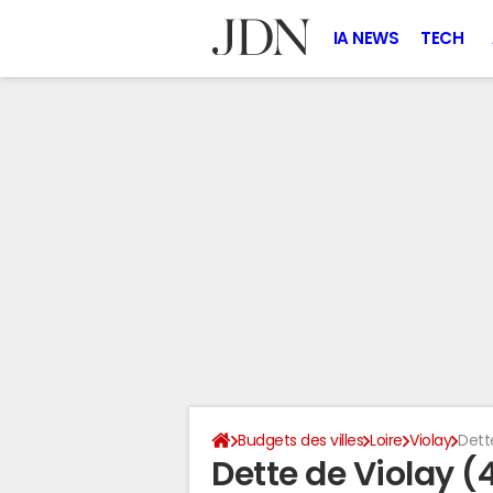
IA NEWS
TECH
Budgets des villes
Loire
Violay
Dett
Dette de Violay (