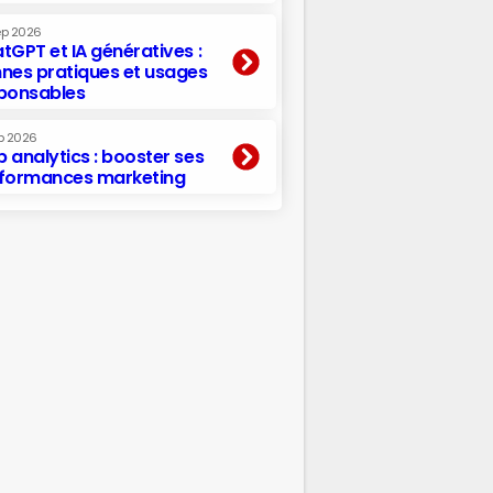
ep 2026
tGPT et IA génératives :
nes pratiques et usages
ponsables
p 2026
 analytics : booster ses
formances marketing