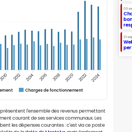
03 s
Cha
bon
res
21 se
Web
per
2016
2018
2010
2020
2012
2022
2014
2024
nement
Charges de fonctionnement
eprésentent l'ensemble des revenus permettant
nement courant de ses services communaux. Les
nt les dépenses courantes : c'est via ce poste