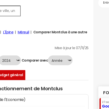
L'Épine
Méreuil
Comparer Montclus à une autre
Mise à jour le 07/11/25
Comparer avec
udget général
onctionnement de Montclus
FO
 de l'Economie)
27 a
Goo