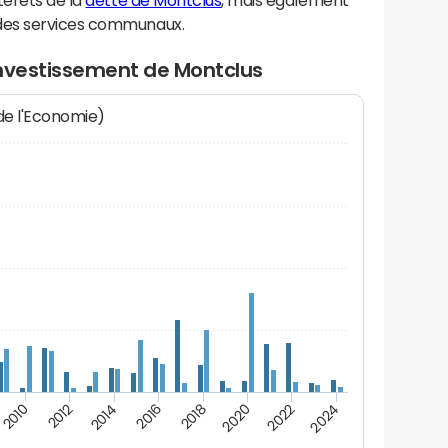
térêts de la
dette de Montclus
, mais également
des services communaux.
investissement de Montclus
 de l'Economie)
2014
2024
2012
2022
2010
2020
2018
2016