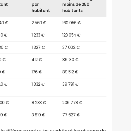
tant
par
moins de 250
habitant
habitants
540 €
2 560 €
160 056 €
60 €
1 233 €
123 054 €
80 €
1 327 €
37 002 €
0 €
412 €
86 130 €
0 €
176 €
89 512 €
20 €
1 332 €
39 791 €
900 €
8 233 €
206 778 €
10 €
3 810 €
77 627 €
a différence entre les produits et les charges de