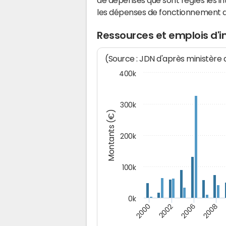
de dépenses que sont réglés les in
les dépenses de fonctionnement 
Ressources et emplois d'
(Source : JDN d'après ministère
400k
300k
Montants (€)
200k
100k
0k
2000
2008
2006
2002