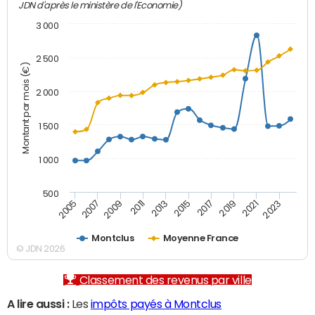
JDN d'après le ministère de l'Economie)
3 000
2 500
Montant par mois (€)
2 000
1 500
1 000
500
2007
2017
2009
2019
2011
2021
2013
2023
2005
2015
Montclus
Moyenne France
© JDN 2026
Classement des revenus par ville
A lire aussi :
Les
impôts payés à Montclus