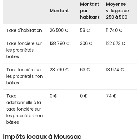
Montant
Moyenne
Montant
par
villages de
habitant
250 à 500
Taxe d'habitation
26 500 €
58 €
11 740 €
Taxe foncière sur
138 780 €
306 €
122 673 €
les propriétés
bâties
Taxe foncière sur
28 790 €
63 €
18 974 €
les propriétés non
bâties
Taxe
0 €
0 €
74 €
additionnelle à la
taxe foncière sur
les propriétés non
bâties
Impôts locaux à Moussac