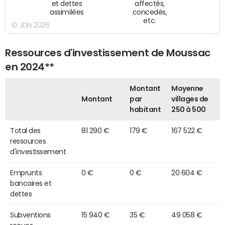
et dettes
affectés,
assimilées
concedés,
etc.
© JDN 2026
Ressources d'investissement de Moussac
en 2024**
Montant
Moyenne
Montant
par
villages de
habitant
250 à 500
Total des
81 290 €
179 €
167 522 €
ressources
d'investissement
Emprunts
0 €
0 €
20 604 €
bancaires et
dettes
Subventions
15 940 €
35 €
49 058 €