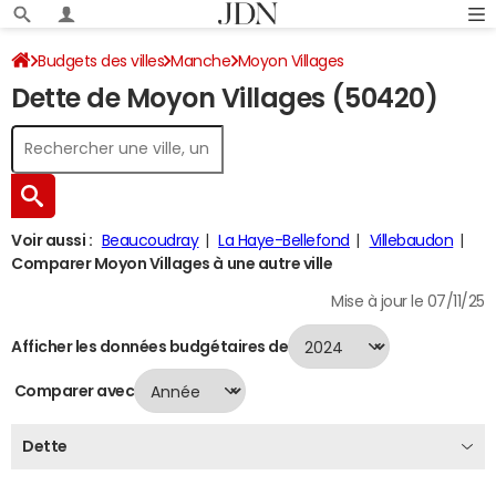
Budgets des villes
Manche
Moyon Villages
Dette de Moyon Villages (50420)
Dette au 31/12/2024
Voir aussi :
Beaucoudray
La Haye-Bellefond
Villebaudon
Comparer Moyon Villages à une autre ville
Mise à jour le 07/11/25
Afficher les données budgétaires de
Comparer avec
Dette