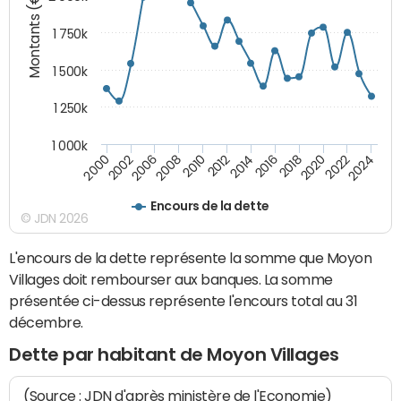
Montants (€)
1 750k
1 500k
1 250k
1 000k
2014
2008
2000
2024
2018
2012
2006
2022
2016
2010
2002
2020
Encours de la dette
© JDN 2026
L'encours de la dette représente la somme que Moyon
Villages doit rembourser aux banques. La somme
présentée ci-dessus représente l'encours total au 31
décembre.
Dette par habitant de Moyon Villages
(Source : JDN d'après ministère de l'Economie)