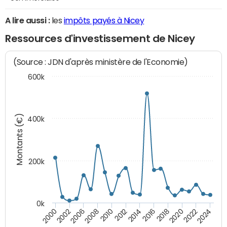
A lire aussi :
les
impôts payés à Nicey
Ressources d'investissement de Nicey
(Source : JDN d'après ministère de l'Economie)
600k
Montants (€)
400k
200k
0k
2000
2022
2016
2010
2002
2024
2018
2012
2006
2020
2014
2008