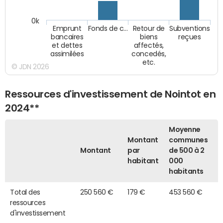
0k
Emprunt
Fonds de c…
Retour de
Subventions
bancaires
biens
reçues
et dettes
affectés,
assimilées
concedés,
etc.
© JDN 2026
Ressources d'investissement de Nointot en
2024**
Moyenne
Montant
communes
Montant
par
de 500 à 2
habitant
000
habitants
Total des
250 560 €
179 €
453 560 €
ressources
d'investissement