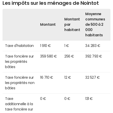
Les impôts sur les ménages de Nointot
Moyenne
Montant
communes
Montant
par
de 500 à 2
habitant
000
habitants
Taxe d'habitation
1 910 €
1 €
34 283 €
Taxe foncière sur
359 580 €
256 €
392 793 €
les propriétés
bâties
Taxe foncière sur
16 710 €
12 €
32 527 €
les propriétés non
bâties
Taxe
0 €
0 €
131 €
additionnelle à la
taxe foncière sur