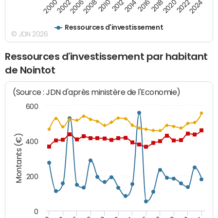
2016
2014
2012
2010
2008
2006
2002
2000
2024
2022
2020
2018
Ressources d'investissement
© JDN 2026
Ressources d'investissement par habitant
de Nointot
(Source : JDN d'après ministère de l'Economie)
600
Montants (€)
400
200
0