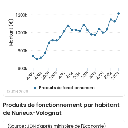
1 200k
Montant (€)
1 000k
800k
600k
2012
2018
2024
2000
2008
2014
2020
2002
2010
2016
2022
2006
Produits de fonctionnement
© JDN 2026
Produits de fonctionnement par habitant
de Nurieux-Volognat
(Source : JDN d'après ministère de l'Economie)