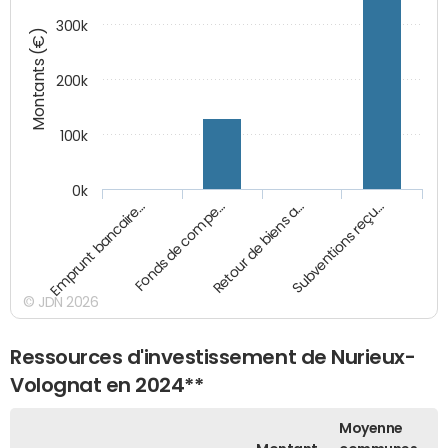
300k
Montants (€)
200k
100k
0k
Emprunt bancaire…
Fonds de compe…
Retour de biens a…
Subventions reçu…
© JDN 2026
Ressources d'investissement de Nurieux-
Volognat en 2024**
Moyenne