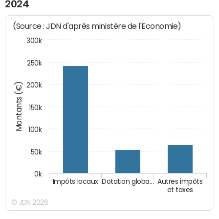
2024
(Source : JDN d'après ministère de l'Economie)
300k
250k
Montants (€)
200k
150k
100k
50k
0k
Impôts locaux
Dotation globa…
Autres impôts
et taxes
© JDN 2026