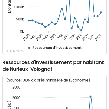
Montants (€)
1 000k
500k
0k
2014
2008
2000
2024
2018
2012
2006
2022
2016
2010
2002
2020
Ressources d'investissement
© JDN 2026
Ressources d'investissement par habitant
de Nurieux-Volognat
(Source : JDN d'après ministère de l'Economie)
2500
2000
1500