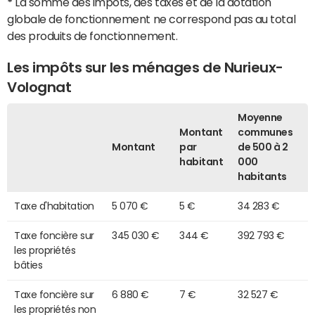
*
La somme des impôts, des taxes et de la dotation
globale de fonctionnement ne correspond pas au total
des produits de fonctionnement.
Les impôts sur les ménages de Nurieux-
Volognat
Moyenne
Montant
communes
Montant
par
de 500 à 2
habitant
000
habitants
Taxe d'habitation
5 070 €
5 €
34 283 €
Taxe foncière sur
345 030 €
344 €
392 793 €
les propriétés
bâties
Taxe foncière sur
6 880 €
7 €
32 527 €
les propriétés non