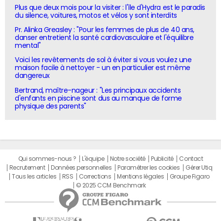
Plus que deux mois pour la visiter : l'île d'Hydra est le paradis
du silence, voitures, motos et vélos y sont interdits
Pr. Alinka Greasley : "Pour les femmes de plus de 40 ans,
danser entretient la santé cardiovasculaire et l'équilibre
mental"
Voici les revêtements de sol à éviter si vous voulez une
maison facile à nettoyer - un en particulier est même
dangereux
Bertrand, maître-nageur : "Les principaux accidents
d'enfants en piscine sont dus au manque de forme
physique des parents"
Qui sommes-nous ?
L'équipe
Notre société
Publicité
Contact
Recrutement
Données personnelles
Paramétrer les cookies
Gérer Utiq
Tous les articles
RSS
Corrections
Mentions légales
Groupe Figaro
© 2025 CCM Benchmark