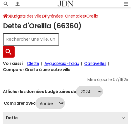
Budgets des villes
Pyrénées-Orientales
Oreilla
Dette d'Oreilla (66360)
Dette au 31/12/2024
Voir aussi :
Olette
Ayguatébia-Talau
Canaveilles
Comparer Oreilla à une autre ville
Mise à jour le 07/11/25
Afficher les données budgétaires de
Comparer avec
Dette