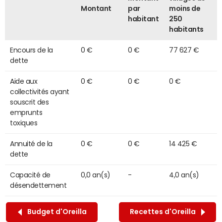
Montant
par
moins de
habitant
250
habitants
Encours de la
0 €
0 €
77 627 €
dette
Aide aux
0 €
0 €
0 €
collectivités ayant
souscrit des
emprunts
toxiques
Annuité de la
0 €
0 €
14 425 €
dette
Capacité de
0,0 an(s)
-
4,0 an(s)
désendettement
Budget d'Oreilla
Recettes d'Oreilla