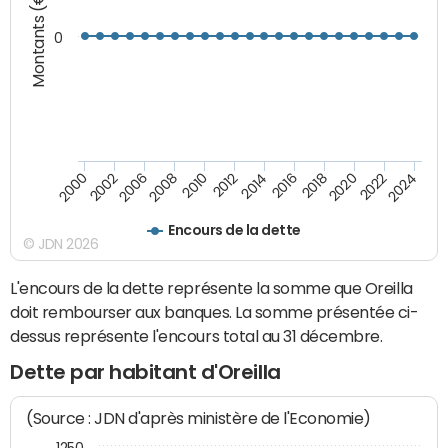
Montants (€)
0
2008
2022
2002
2018
2014
2010
2024
2006
2020
2000
2016
2012
Encours de la dette
© JDN 2026
L'encours de la dette représente la somme que Oreilla
doit rembourser aux banques. La somme présentée ci-
dessus représente l'encours total au 31 décembre.
Dette par habitant d'Oreilla
(Source : JDN d'après ministère de l'Economie)
1250