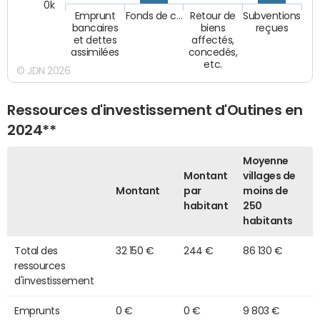
0k
Emprunt
Fonds de c…
Retour de
Subventions
bancaires
biens
reçues
et dettes
affectés,
assimilées
concedés,
etc.
© JDN 2026
Ressources d'investissement d'Outines en
2024**
Moyenne
Montant
villages de
Montant
par
moins de
habitant
250
habitants
Total des
32 150 €
244 €
86 130 €
ressources
d'investissement
Emprunts
0 €
0 €
9 803 €