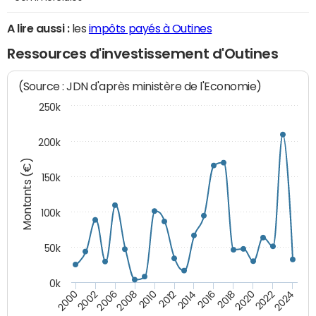
A lire aussi :
les
impôts payés à Outines
Ressources d'investissement d'Outines
(Source : JDN d'après ministère de l'Economie)
250k
200k
Montants (€)
150k
100k
50k
0k
2008
2022
2002
2018
2014
2010
2024
2006
2020
2000
2016
2012