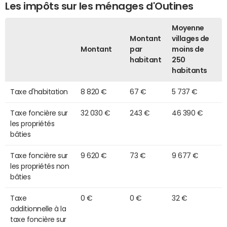
Les impôts sur les ménages d'Outines
Moyenne
Montant
villages de
Montant
par
moins de
habitant
250
habitants
Taxe d'habitation
8 820 €
67 €
5 737 €
Taxe foncière sur
32 030 €
243 €
46 390 €
les propriétés
bâties
Taxe foncière sur
9 620 €
73 €
9 677 €
les propriétés non
bâties
Taxe
0 €
0 €
32 €
additionnelle à la
taxe foncière sur