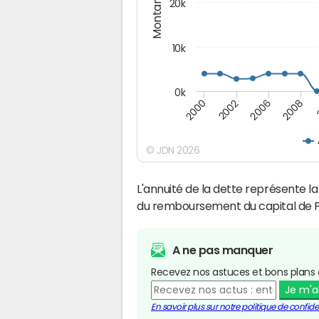
Montants (€)
20k
10k
0k
2008
2006
2002
2000
© JDN 2026
L'annuité de la dette représente 
du remboursement du capital de P
A ne pas manquer
Recevez nos astuces et bons plans 
Je m'
En savoir plus sur notre politique de confiden