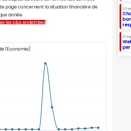
te page concernent la situation financière de
03 s
Cha
que année.
bon
lles les plus endettées
res
21 se
Web
per
 de l'Economie)