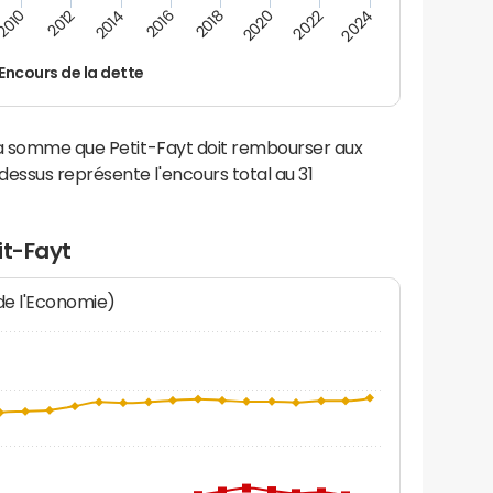
2016
2014
2012
2010
2024
2022
2020
2018
Encours de la dette
la somme que Petit-Fayt doit rembourser aux
ssus représente l'encours total au 31
it-Fayt
 de l'Economie)