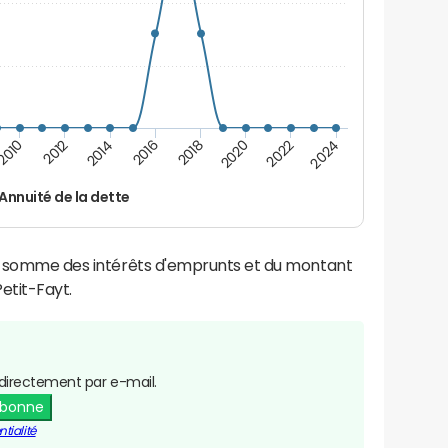
2016
2014
2012
2010
2024
2022
2020
2018
Annuité de la dette
la somme des intérêts d'emprunts et du montant
etit-Fayt.
directement par e-mail.
abonne
tialité