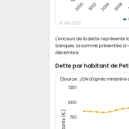
2008
2006
2002
2000
© JDN 2026
L'encours de la dette représente 
banques. La somme présentée ci-de
décembre.
Dette par habitant de Pet
(Source : JDN d'après ministère
1250
1000
Montants (€)
750