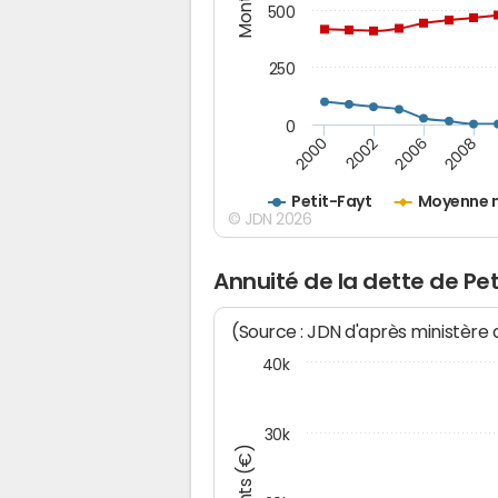
500
250
0
2000
2002
2006
2008
Petit-Fayt
Moyenne n
© JDN 2026
Annuité de la dette de Pet
(Source : JDN d'après ministère
40k
30k