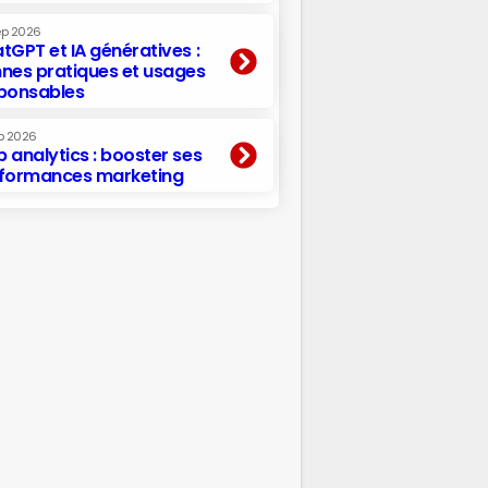
ep 2026
tGPT et IA génératives :
nes pratiques et usages
ponsables
p 2026
 analytics : booster ses
formances marketing