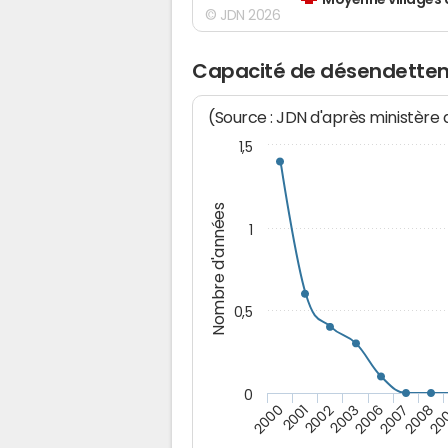
Moyenne villages 
© JDN 2026
Capacité de désendettem
(Source : JDN d'après ministère
1,5
Nombre d'années
1
0,5
0
2002
2003
2006
2007
2008
20
2000
2001