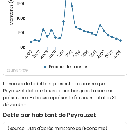
Montants (€)
150k
100k
50k
0k
2008
2022
2002
2018
2014
2010
2024
2006
2020
2000
2016
2012
Encours de la dette
© JDN 2026
L'encours de la dette représente la somme que
Peyrouzet doit rembourser aux banques. La somme
présentée ci-dessus représente l'encours total au 31
décembre.
Dette par habitant de Peyrouzet
(Source : JDN d'après ministère de l'Economie)