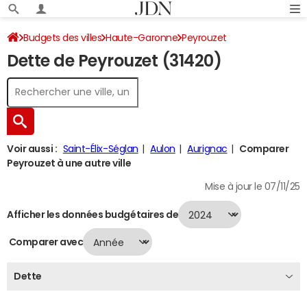
Budgets des villes
Haute-Garonne
Peyrouzet
Dette de Peyrouzet (31420)
Dette au 31/12/2024
Voir aussi :
Saint-Élix-Séglan
Aulon
Aurignac
Comparer
Peyrouzet à une autre ville
Mise à jour le 07/11/25
Afficher les données budgétaires de
Comparer avec
Dette