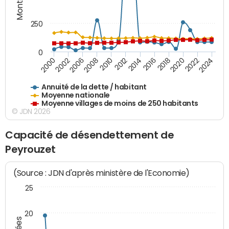
250
0
2018
2002
2022
2008
2012
2016
2000
2020
2006
2024
2010
2014
Annuité de la dette / habitant
Moyenne nationale
Moyenne villages de moins de 250 habitants
© JDN 2026
Capacité de désendettement de
Peyrouzet
(Source : JDN d'après ministère de l'Economie)
25
20