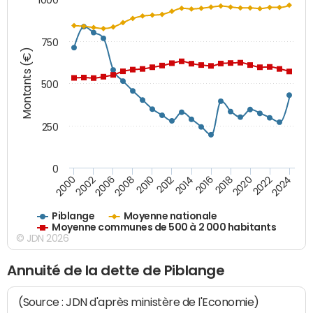
750
Montants (€)
500
250
0
2018
2002
2022
2008
2012
2016
2000
2020
2006
2024
2010
2014
Piblange
Moyenne nationale
Moyenne communes de 500 à 2 000 habitants
© JDN 2026
Annuité de la dette de Piblange
(Source : JDN d'après ministère de l'Economie)