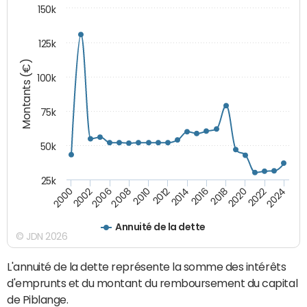
150k
125k
Montants (€)
100k
75k
50k
25k
2024
2002
2010
2016
2022
2000
2008
2014
2020
2006
2012
2018
Annuité de la dette
© JDN 2026
L'annuité de la dette représente la somme des intérêts
d'emprunts et du montant du remboursement du capital
de Piblange.