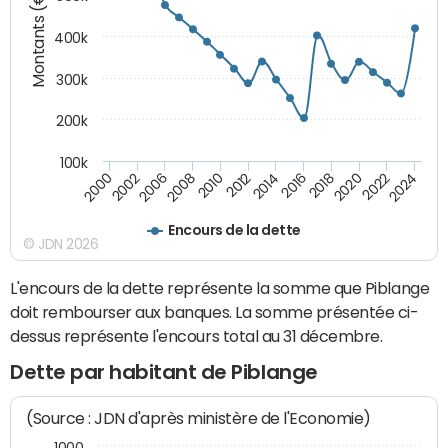
Montants (€)
400k
300k
200k
100k
2000
2022
2016
2010
2002
2024
2018
2012
2006
2020
2014
2008
Encours de la dette
© JDN 2026
L'encours de la dette représente la somme que Piblange
doit rembourser aux banques. La somme présentée ci-
dessus représente l'encours total au 31 décembre.
Dette par habitant de Piblange
(Source : JDN d'après ministère de l'Economie)
1000