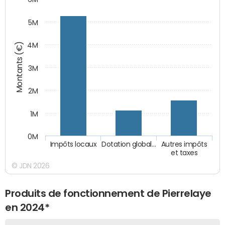
5M
Montants (€)
4M
3M
2M
1M
0M
Impôts locaux
Dotation global…
Autres impôts
et taxes
© JDN 2026
Produits de fonctionnement de Pierrelaye
en 2024*