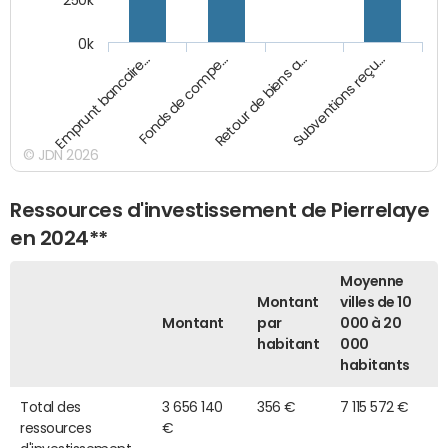
250k
0k
Emprunt bancaire…
Fonds de compe…
Retour de biens a…
Subventions reçu…
© JDN 2026
Ressources d'investissement de Pierrelaye
en 2024**
Moyenne
Montant
villes de 10
Montant
par
000 à 20
habitant
000
habitants
Total des
3 656 140
356 €
7 115 572 €
ressources
€