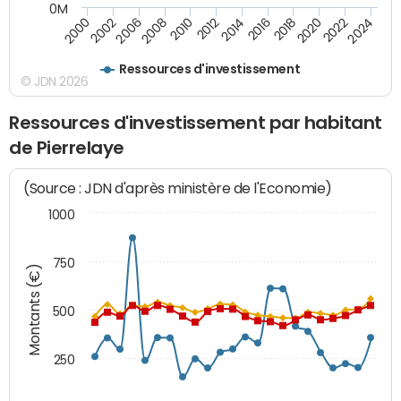
0M
2010
2012
2014
2016
2018
2020
2022
2024
2000
2002
2006
2008
Ressources d'investissement
© JDN 2026
Ressources d'investissement par habitant
de Pierrelaye
(Source : JDN d'après ministère de l'Economie)
1000
750
Montants (€)
500
250