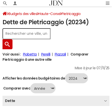
Budgets des villes
Haute-Corse
Pietricaggio
Dette de Pietricaggio (20234)
Dette au 31/12/2024
Voir aussi :
Piobetta
Perelli
Piazzali
Comparer
Pietricaggio à une autre ville
Mise à jour le 07/11/25
Afficher les données budgétaires de
Comparer avec
Dette