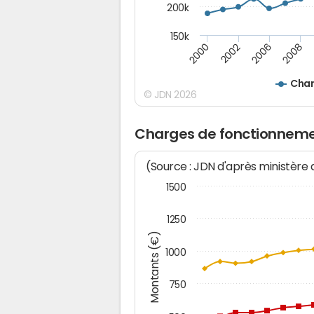
200k
150k
2000
2008
2006
2002
Char
© JDN 2026
Charges de fonctionnemen
(Source : JDN d'après ministère
1500
1250
Montants (€)
1000
750