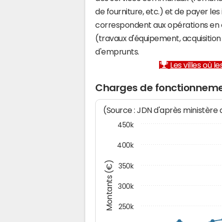
de fourniture, etc.) et de payer les
correspondent aux opérations en 
(travaux d'équipement, acquisiti
d'emprunts.
Les villes où 
Charges de fonctionnemen
(Source : JDN d'après ministère
450k
400k
Montants (€)
350k
300k
250k