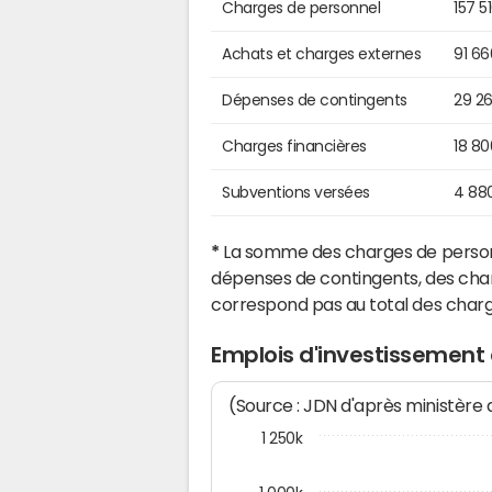
Charges de personnel
157 5
Achats et charges externes
91 6
Dépenses de contingents
29 2
Charges financières
18 8
Subventions versées
4 88
*
La somme des charges de personn
dépenses de contingents, des char
correspond pas au total des char
Emplois d'investissement 
(Source : JDN d'après ministère
1 250k