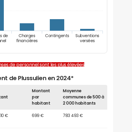
s de
Charges
Contingents
Subventions
nel
financières
versées
enses de personnel sont les plus élevées
t de Plussulien en 2024*
Montant
Moyenne
tant
par
communes de 500 à
habitant
2 000 habitants
10 €
699 €
783 493 €