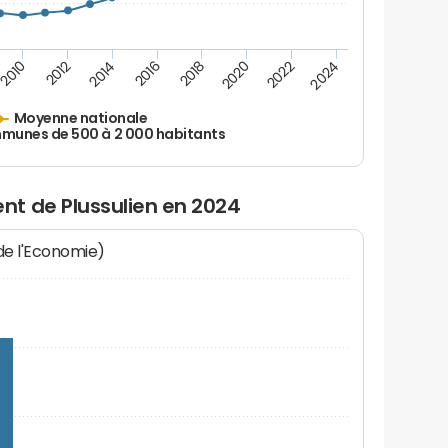
2010
2012
2014
2016
2018
2020
2022
2024
Moyenne nationale
unes de 500 à 2 000 habitants
t de Plussulien en 2024
 de l'Economie)