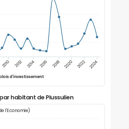
2022
2018
2014
2010
2024
2020
2016
2012
lois d'investissement
par habitant de Plussulien
 de l'Economie)