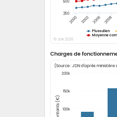
500
250
2000
2002
2006
2008
Plussulien
Moyenne comm
© JDN 2026
Charges de fonctionnemen
(Source : JDN d'après ministère
200k
150k
Montants (€)
100k