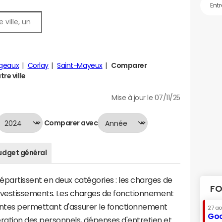
Igeaux
Corlay
Saint-Mayeux
Comparer
tre ville
Mise à jour le 07/11/25
Comparer avec
udget général
artissent en deux catégories : les charges de
FO
investissements. Les charges de fonctionnement
tes permettant d'assurer le fonctionnement
27 a
Goo
tion des personnels, dépenses d'entretien et