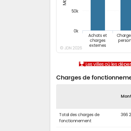
50k
0k
Achats et
Charge
charges
person
externes
© JDN 2026
Les villes où les dép
Charges de fonctionnemen
Mon
Total des charges de
366 2
fonctionnement