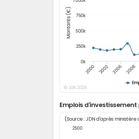
1 000k
Montants (€)
750k
500k
250k
0k
2008
2002
2006
2000
Emp
© JDN 2026
Emplois d'investissement 
(Source : JDN d'après ministère
2500