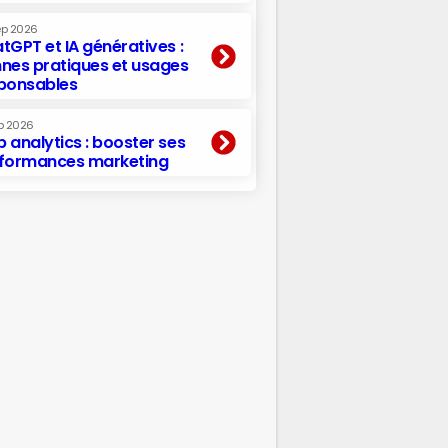
ep 2026
tGPT et IA génératives :
nes pratiques et usages
ponsables
p 2026
 analytics : booster ses
formances marketing