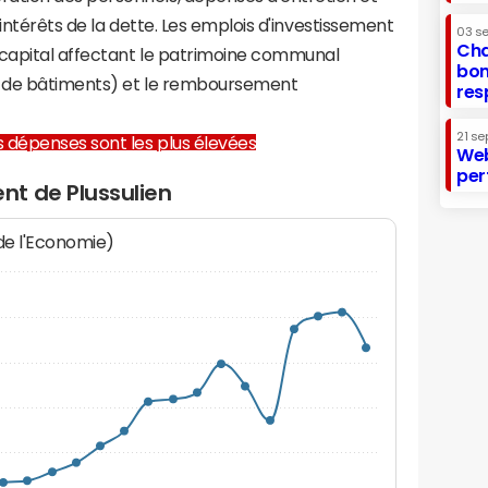
 intérêts de la dette. Les emplois d'investissement
03 s
Cha
capital affectant le patrimoine communal
bon
on de bâtiments) et le remboursement
res
21 se
les dépenses sont les plus élevées
Web
per
t de Plussulien
 de l'Economie)