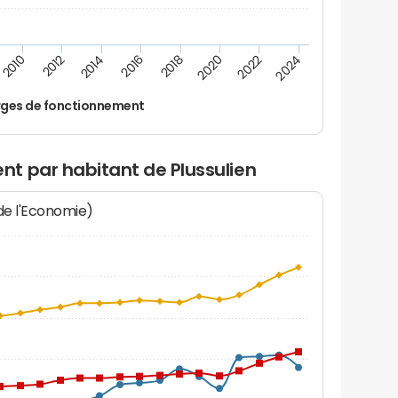
2014
2024
2012
2022
2010
2020
2018
2016
ges de fonctionnement
t par habitant de Plussulien
 de l'Economie)