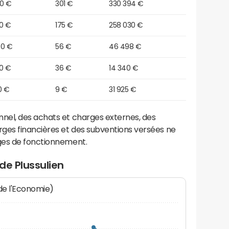
10 €
301 €
330 394 €
60 €
175 €
258 030 €
60 €
56 €
46 498 €
00 €
36 €
14 340 €
0 €
9 €
31 925 €
el, des achats et charges externes, des
ges financières et des subventions versées ne
ges de fonctionnement.
de Plussulien
 de l'Economie)