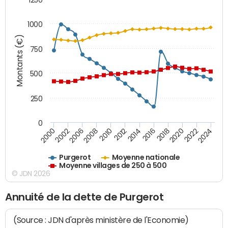
1000
Montants (€)
750
500
250
0
2018
2002
2022
2008
2012
2016
2000
2020
2006
2024
2010
2014
Purgerot
Moyenne nationale
Moyenne villages de 250 à 500
© JDN 2026
Annuité de la dette de Purgerot
(Source : JDN d'après ministère de l'Economie)