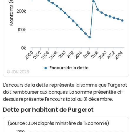
Montants (€)
200k
100k
0k
2000
2022
2016
2010
2002
2024
2018
2012
2006
2020
2014
2008
Encours de la dette
© JDN 2026
L'encours de la dette représente la somme que Purgerot
doit rembourser aux banques. La somme présentée ci-
dessus représente l'encours total au 31 décembre.
Dette par habitant de Purgerot
(Source : JDN d'après ministère de l'Economie)
1250