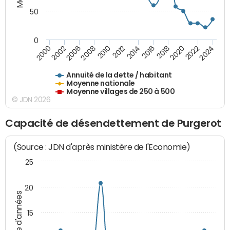
50
0
2014
2008
2000
2024
2018
2012
2006
2022
2016
2010
2002
2020
Annuité de la dette / habitant
Moyenne nationale
Moyenne villages de 250 à 500
© JDN 2026
Capacité de désendettement de Purgerot
(Source : JDN d'après ministère de l'Economie)
25
20
Nombre d'années
15