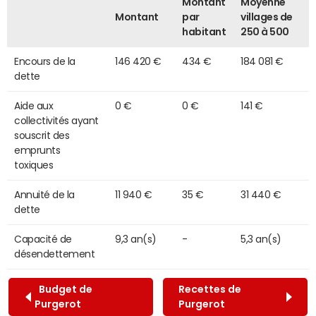
Montant
Moyenne
Montant
par
villages de
habitant
250 à 500
Encours de la
146 420 €
434 €
184 081 €
dette
Aide aux
0 €
0 €
141 €
collectivités ayant
souscrit des
emprunts
toxiques
Annuité de la
11 940 €
35 €
31 440 €
dette
Capacité de
9,3 an(s)
-
5,3 an(s)
désendettement
Budget de
Recettes de
Purgerot
Purgerot