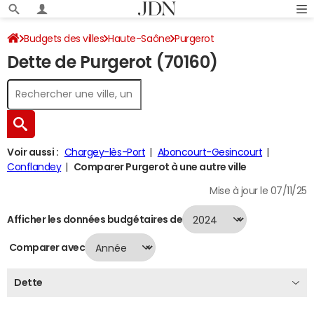
Budgets des villes
Haute-Saône
Purgerot
Dette de Purgerot (70160)
Dette au 31/12/2024
Voir aussi :
Chargey-lès-Port
Aboncourt-Gesincourt
Conflandey
Comparer Purgerot à une autre ville
Mise à jour le 07/11/25
Afficher les données budgétaires de
Comparer avec
Dette