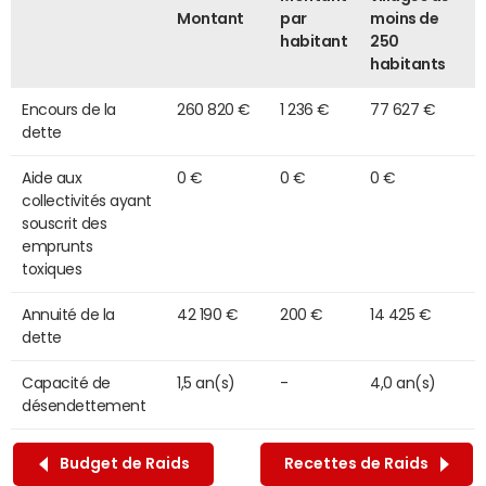
Montant
par
moins de
habitant
250
habitants
Encours de la
260 820 €
1 236 €
77 627 €
dette
Aide aux
0 €
0 €
0 €
collectivités ayant
souscrit des
emprunts
toxiques
Annuité de la
42 190 €
200 €
14 425 €
dette
Capacité de
1,5 an(s)
-
4,0 an(s)
désendettement
Budget de Raids
Recettes de Raids