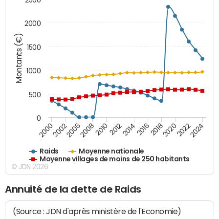
2000
Montants (€)
1500
1000
500
0
2018
2002
2022
2008
2012
2016
2000
2020
2006
2024
2010
2014
Raids
Moyenne nationale
Moyenne villages de moins de 250 habitants
© JDN 2026
Annuité de la dette de Raids
(Source : JDN d'après ministère de l'Economie)