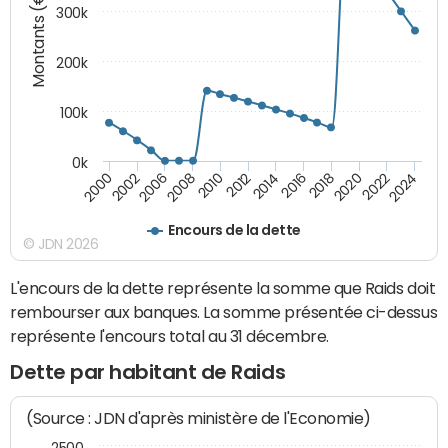
Montants (€)
300k
200k
100k
0k
2000
2022
2016
2010
2002
2024
2018
2012
2006
2020
2014
2008
Encours de la dette
© JDN 2026
L'encours de la dette représente la somme que Raids doit
rembourser aux banques. La somme présentée ci-dessus
représente l'encours total au 31 décembre.
Dette par habitant de Raids
(Source : JDN d'après ministère de l'Economie)
2500