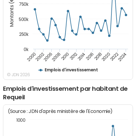
Montants (€)
750k
500k
250k
0k
2016
2014
2012
2010
2008
2006
2002
2000
2024
2022
2020
2018
Emplois d'investissement
© JDN 2026
Emplois d'investissement par habitant de
Requeil
(Source : JDN d'après ministère de l'Economie)
1000