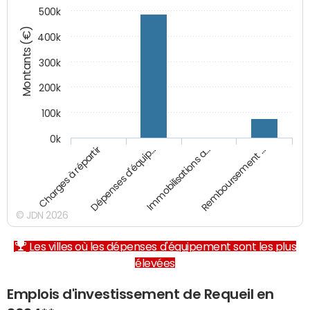
500k
Montants (€)
400k
300k
200k
100k
0k
Charges à répartir
Dépenses d'équip…
Immobilisations a…
Remboursement …
© JDN 2026
Les villes où les dépenses d'équipement sont les plus
élevées
Emplois d'investissement de Requeil en