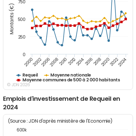
750
Montants (€)
500
250
0
2018
2002
2022
2008
2012
2016
2000
2020
2006
2024
2010
2014
Requeil
Moyenne nationale
Moyenne communes de 500 à 2 000 habitants
© JDN 2026
Emplois d'investissement de Requeil en
2024
(Source : JDN d'après ministère de l'Economie)
600k