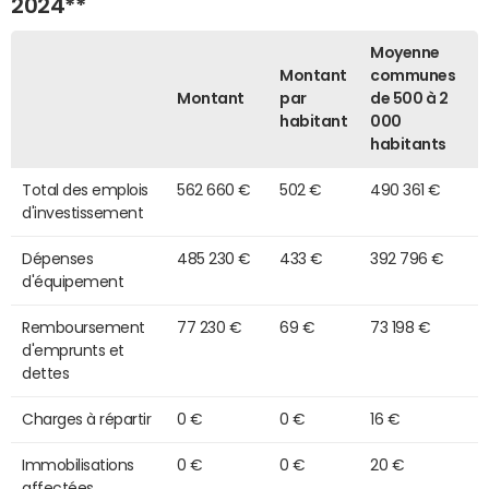
2024**
Moyenne
Montant
communes
Montant
par
de 500 à 2
habitant
000
habitants
Total des emplois
562 660 €
502 €
490 361 €
d'investissement
Dépenses
485 230 €
433 €
392 796 €
d'équipement
Remboursement
77 230 €
69 €
73 198 €
d'emprunts et
dettes
Charges à répartir
0 €
0 €
16 €
Immobilisations
0 €
0 €
20 €
affectées,