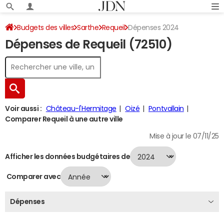
Budgets des villes
Sarthe
Requeil
Dépenses 2024
Dépenses de Requeil (72510)
Voir aussi :
Château-l'Hermitage
Oizé
Pontvallain
Comparer Requeil à une autre ville
Mise à jour le 07/11/25
Afficher les données budgétaires de
Comparer avec
Dépenses