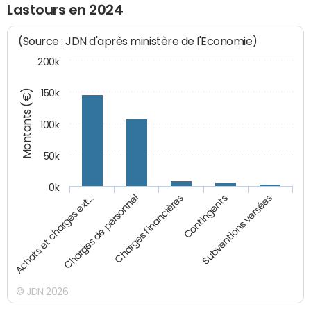
Lastours en 2024
(Source : JDN d'après ministère de l'Economie)
200k
Montants (€)
150k
100k
50k
0k
Charges financières
Charges de personnel
Achats et charges ext…
Subventions versées
Contingents
© JDN 2026