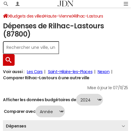
Budgets des villes
Haute-Vienne
Rilhac-Lastours
Dépenses de Rilhac-Lastours
Dépenses 2024
(87800)
Voir aussi :
Les Cars
Saint-Hilaire-les-Places
Nexon
Comparer Rilhac-Lastours à une autre ville
Mise à jour le 07/11/25
Afficher les données budgétaires de
Comparer avec
Dépenses