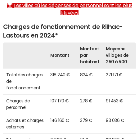
Les villes où les dépenses de personnel sont les plus
élevées
Charges de fonctionnement de Rilhac-
Lastours en 2024*
Montant
Moyenne
Montant
par
villages de
habitant
250 à 500
Total des charges
318 240 €
824 €
271 171 €
de
fonctionnement
Charges de
107 170 €
278 €
91 453 €
personnel
Achats et charges
146 160 €
379 €
93 036 €
externes