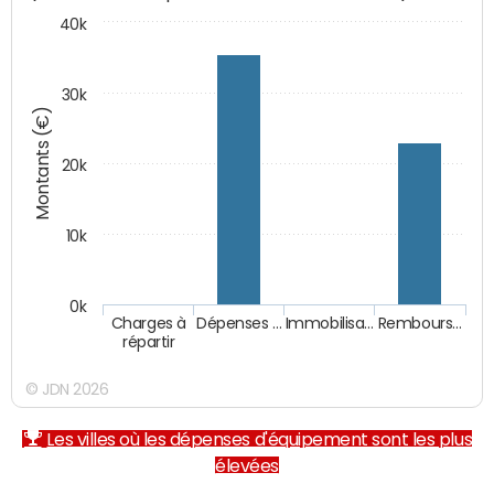
40k
30k
Montants (€)
20k
10k
0k
Charges à
Dépenses …
Immobilisa…
Rembours…
répartir
© JDN 2026
Les villes où les dépenses d'équipement sont les plus
élevées