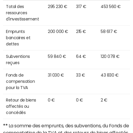
Total des
295 230 €
317 €
453 560 €
ressources
d'investissement
Emprunts
200 000 €
215 €
58 617 €
bancaires et
dettes
Subventions
59 840 €
64 €
120 078 €
reçues
Fonds de
31 030 €
33 €
43 830 €
compensation
pour la TVA
Retour de biens
0 €
0 €
2 €
affectés ou
concédés
**
La somme des emprunts, des subventions, du Fonds de
compentation de la TVA et des retours de biens affectés