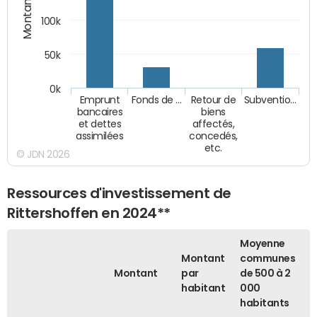
Montants (€)
100k
50k
0k
Emprunt
Fonds de …
Retour de
Subventio…
bancaires
biens
et dettes
affectés,
assimilées
concedés,
etc.
© JDN 2026
Ressources d'investissement de
Rittershoffen en 2024**
Moyenne
Montant
communes
Montant
par
de 500 à 2
habitant
000
habitants