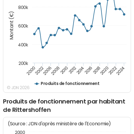
800k
Montant (€)
600k
400k
200k
2016
2014
2012
2010
2008
2006
2002
2000
2024
2022
2020
2018
Produits de fonctionnement
© JDN 2026
Produits de fonctionnement par habitant
de Rittershoffen
(Source : JDN d'après ministère de l'Economie)
2000