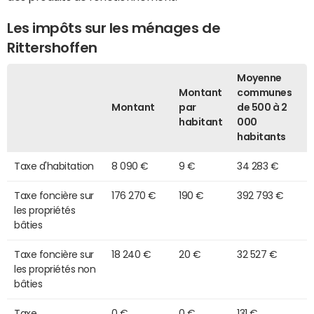
Les impôts sur les ménages de
Rittershoffen
Moyenne
Montant
communes
Montant
par
de 500 à 2
habitant
000
habitants
Taxe d'habitation
8 090 €
9 €
34 283 €
Taxe foncière sur
176 270 €
190 €
392 793 €
les propriétés
bâties
Taxe foncière sur
18 240 €
20 €
32 527 €
les propriétés non
bâties
Taxe
0 €
0 €
131 €