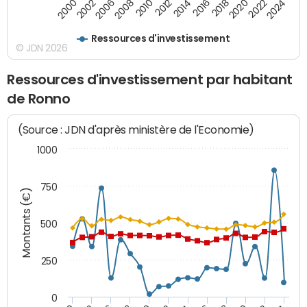
2000
2022
2016
2010
2002
2024
2018
2012
2006
2020
2014
2008
Ressources d'investissement
© JDN 2026
Ressources d'investissement par habitant
de Ronno
(Source : JDN d'après ministère de l'Economie)
1000
750
Montants (€)
500
250
0