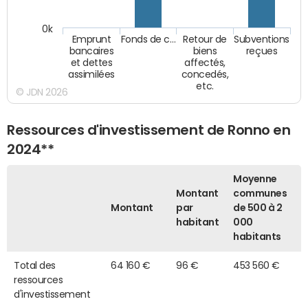
0k
Emprunt
Fonds de c…
Retour de
Subventions
bancaires
biens
reçues
et dettes
affectés,
assimilées
concedés,
etc.
© JDN 2026
Ressources d'investissement de Ronno en
2024**
Moyenne
Montant
communes
Montant
par
de 500 à 2
habitant
000
habitants
Total des
64 160 €
96 €
453 560 €
ressources
d'investissement