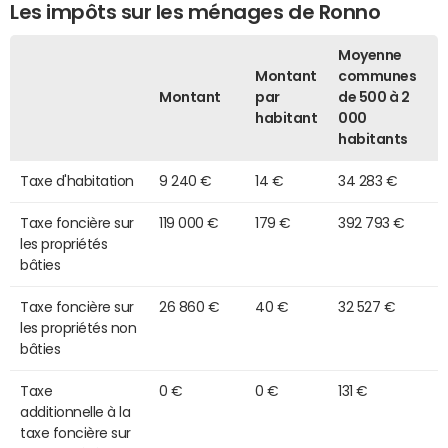
Les impôts sur les ménages de Ronno
Moyenne
Montant
communes
Montant
par
de 500 à 2
habitant
000
habitants
Taxe d'habitation
9 240 €
14 €
34 283 €
Taxe foncière sur
119 000 €
179 €
392 793 €
les propriétés
bâties
Taxe foncière sur
26 860 €
40 €
32 527 €
les propriétés non
bâties
Taxe
0 €
0 €
131 €
additionnelle à la
taxe foncière sur