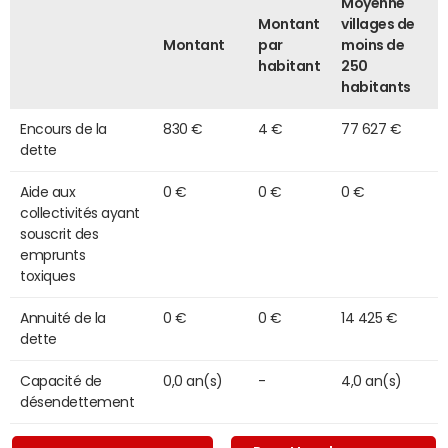
Moyenne
Montant
villages de
Montant
par
moins de
habitant
250
habitants
Encours de la
830 €
4 €
77 627 €
dette
Aide aux
0 €
0 €
0 €
collectivités ayant
souscrit des
emprunts
toxiques
Annuité de la
0 €
0 €
14 425 €
dette
Capacité de
0,0 an(s)
-
4,0 an(s)
désendettement