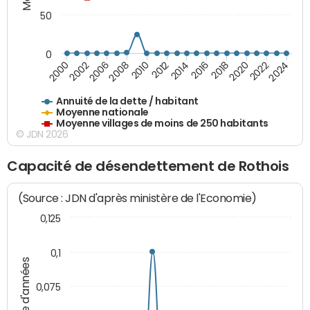
50
0
2014
2008
2000
2024
2018
2012
2006
2022
2016
2010
2002
2020
Annuité de la dette / habitant
Moyenne nationale
Moyenne villages de moins de 250 habitants
© JDN 2026
Capacité de désendettement de Rothois
(Source : JDN d'après ministère de l'Economie)
0,125
0,1
Nombre d'années
0,075