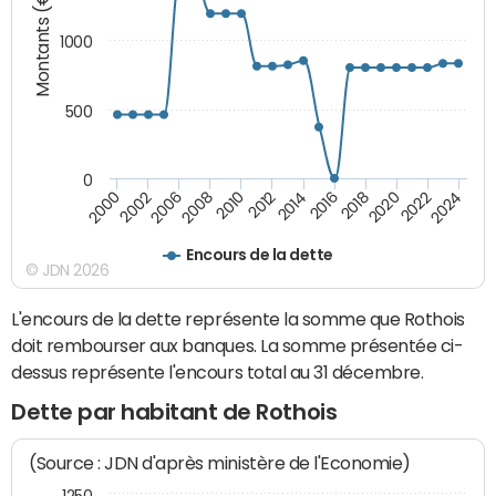
Montants (€)
1000
500
0
2018
2002
2022
2008
2012
2016
2000
2020
2006
2024
2010
2014
Encours de la dette
© JDN 2026
L'encours de la dette représente la somme que Rothois
doit rembourser aux banques. La somme présentée ci-
dessus représente l'encours total au 31 décembre.
Dette par habitant de Rothois
(Source : JDN d'après ministère de l'Economie)
1250