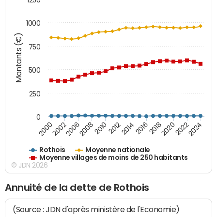
1000
Montants (€)
750
500
250
0
2018
2002
2022
2008
2012
2016
2000
2020
2006
2024
2010
2014
Rothois
Moyenne nationale
Moyenne villages de moins de 250 habitants
© JDN 2026
Annuité de la dette de Rothois
(Source : JDN d'après ministère de l'Economie)