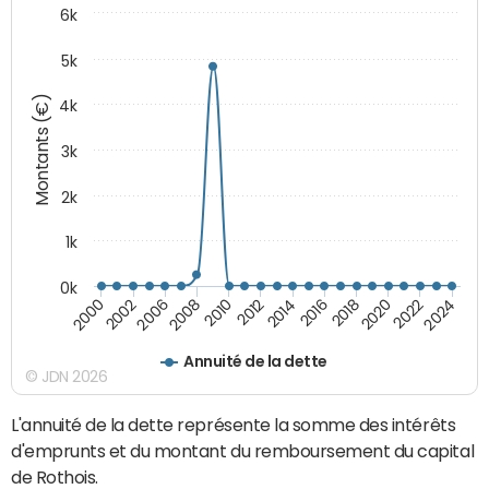
6k
5k
Montants (€)
4k
3k
2k
1k
0k
2016
2014
2012
2010
2008
2006
2002
2000
2024
2022
2020
2018
Annuité de la dette
© JDN 2026
L'annuité de la dette représente la somme des intérêts
d'emprunts et du montant du remboursement du capital
de Rothois.