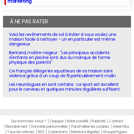
marketing
À NE PAS RATER
Voici les revêtements de sol à éviter si vous voulez une
maison facile à nettoyer - un en particulier est même
dangereux
Bertrand, maître-nageur : "Les principaux accidents
d'enfants en piscine sont dus au manque de forme
physique des parents"
Ce Français déloge les squatteurs de sa maison sans
violence grâce à un coup de fil particulièrement malin
Les neurologues en sont certains : ce sport est excellent
pour le cerveau et quelques minutes régulières suffisent
Qui sommes-nous ?
L'équipe
Notre société
Publicité
Contact
Recrutement
Données personnelles
Paramétrer les cookies
Gérer Utiq
Tous les articles
RSS
Corrections
Mentions légales
Groupe Figaro