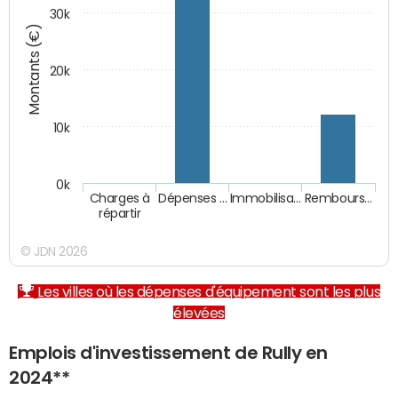
30k
Montants (€)
20k
10k
0k
Charges à
Dépenses …
Immobilisa…
Rembours…
répartir
© JDN 2026
Les villes où les dépenses d'équipement sont les plus
élevées
Emplois d'investissement de Rully en
2024**