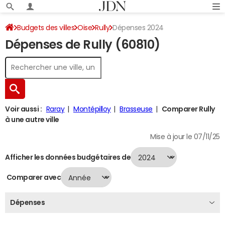
Budgets des villes
Oise
Rully
Dépenses 2024
Dépenses de Rully (60810)
Voir aussi :
Raray
Montépilloy
Brasseuse
Comparer Rully
à une autre ville
Mise à jour le 07/11/25
Afficher les données budgétaires de
Comparer avec
Dépenses