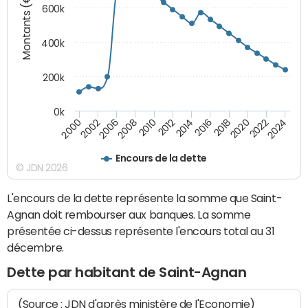
Montants (€)
600k
400k
200k
0k
2016
2014
2012
2010
2008
2006
2002
2000
2024
2022
2020
2018
Encours de la dette
© JDN 2026
L'encours de la dette représente la somme que Saint-
Agnan doit rembourser aux banques. La somme
présentée ci-dessus représente l'encours total au 31
décembre.
Dette par habitant de Saint-Agnan
(Source : JDN d'après ministère de l'Economie)