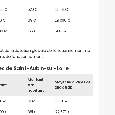
560 €
520 €
125 121 €
20 €
69 €
29 066 €
90 €
156 €
61 133 €
et de la dotation globale de fonctionnement ne
its de fonctionnement.
es de Saint-Aubin-sur-Loire
Montant
Moyenne villages de
tant
par
250 à 500
habitant
70 €
91 €
11 740 €
800 €
381 €
122 673 €