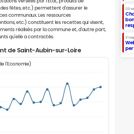
ations versées par l'Etat, produits de
s des fêtes, etc.) permettent d'assurer le
03 s
Cha
ices communaux. Les ressources
bon
ions, etc.) constituent les recettes qui visent,
res
sements réalisés par la commune et, d'autre part,
ts qu'elle a contractés.
21 se
Web
per
nt de Saint-Aubin-sur-Loire
 de l'Economie)