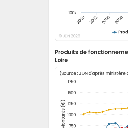
100k
2008
2006
2002
2000
Prod
© JDN 2026
Produits de fonctionneme
Loire
(Source : JDN d'après ministère
1750
1500
Montants (€)
1250
1000
750