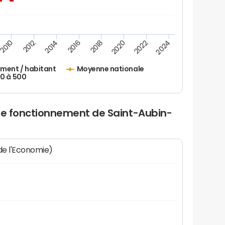
2010
2012
2014
2016
2018
2020
2022
2024
ement / habitant
Moyenne nationale
50 à 500
 de fonctionnement de Saint-Aubin-
 de l'Economie)