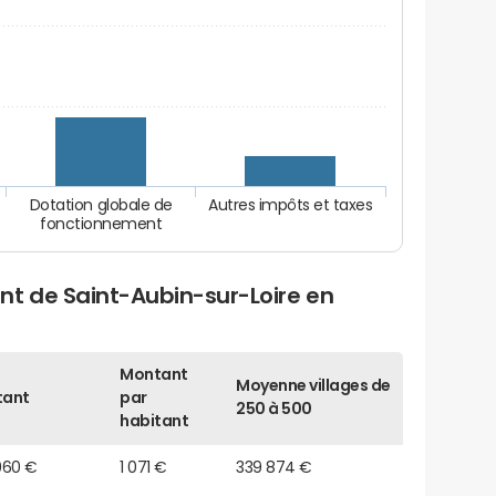
Dotation globale de
Autres impôts et taxes
fonctionnement
nt de Saint-Aubin-sur-Loire en
Montant
Moyenne villages de
tant
par
250 à 500
habitant
960 €
1 071 €
339 874 €