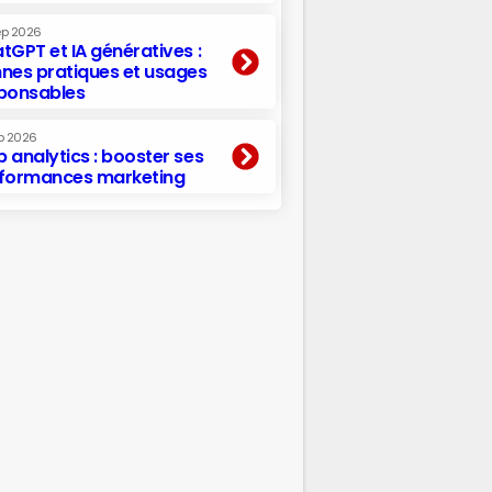
ep 2026
tGPT et IA génératives :
nes pratiques et usages
ponsables
p 2026
 analytics : booster ses
formances marketing