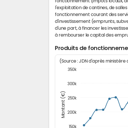
fonctionnement (impôts locaux, dot
l'exploitation de cantines, de salle
fonctionnement courant des serv
d'investissement (emprunts, subvent
d'une part, à financer les investis
à rembourser le capital des emprun
Produits de fonctionneme
(Source : JDN d'après ministère
350k
300k
Montant (€)
250k
200k
150k