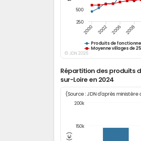
500
250
2000
2002
2006
2008
Produits de fonctionn
Moyenne villages de 2
© JDN 2026
Répartition des produits
sur-Loire en 2024
(Source : JDN d'après ministère
200k
150k