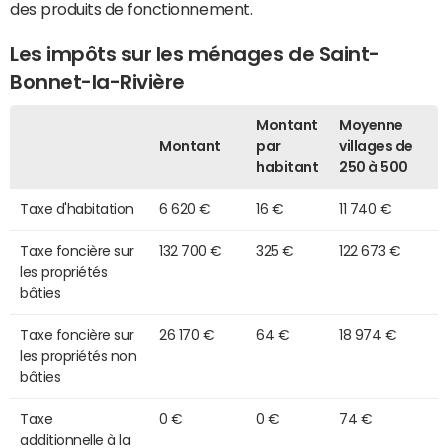
des produits de fonctionnement.
Les impôts sur les ménages de Saint-
Bonnet-la-Rivière
Montant
Moyenne
Montant
par
villages de
habitant
250 à 500
Taxe d'habitation
6 620 €
16 €
11 740 €
Taxe foncière sur
132 700 €
325 €
122 673 €
les propriétés
bâties
Taxe foncière sur
26 170 €
64 €
18 974 €
les propriétés non
bâties
Taxe
0 €
0 €
74 €
additionnelle à la