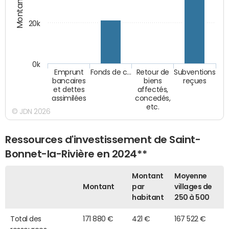
Montants (€)
20k
0k
Emprunt
Fonds de c…
Retour de
Subventions
bancaires
biens
reçues
et dettes
affectés,
assimilées
concedés,
etc.
© JDN 2026
Ressources d'investissement de Saint-
Bonnet-la-Rivière en 2024**
Montant
Moyenne
Montant
par
villages de
habitant
250 à 500
Total des
171 880 €
421 €
167 522 €