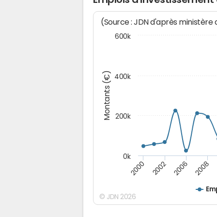
(Source : JDN d'après ministère
600k
Montants (€)
400k
200k
0k
2000
2008
2006
2002
Emp
© JDN 2026