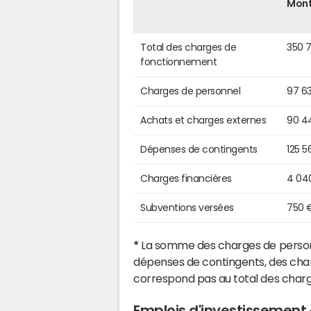
Mon
Total des charges de
350 7
fonctionnement
Charges de personnel
97 6
Achats et charges externes
90 4
Dépenses de contingents
125 5
Charges financières
4 04
Subventions versées
750 
*
La somme des charges de personn
dépenses de contingents, des char
correspond pas au total des char
Emplois d'investissemen