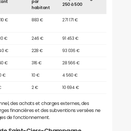
tant
par
250 à 500
habitant
10 €
883 €
271 171 €
30 €
246 €
91 453 €
40 €
228 €
93 036 €
60 €
316 €
28 566 €
0 €
10 €
4 560 €
€
2 €
10 694 €
el, des achats et charges externes, des
ges financières et des subventions versées ne
ges de fonctionnement.
t de Saint-Ciers-Champagne