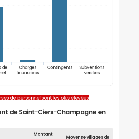
s de
Charges
Contingents
Subventions
nel
financières
versées
enses de personnel sont les plus élevées
ent de Saint-Ciers-Champagne en
Montant
Moyenne villages de