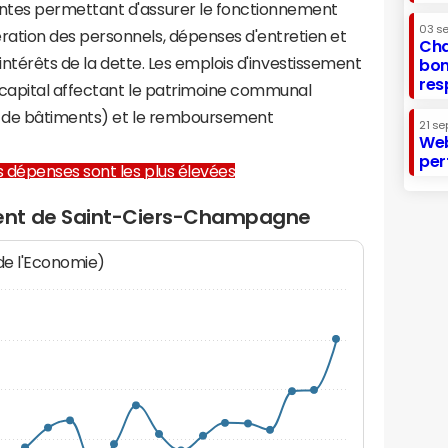
tes permettant d'assurer le fonctionnement
03 s
tion des personnels, dépenses d'entretien et
Cha
 intérêts de la dette. Les emplois d'investissement
bon
res
capital affectant le patrimoine communal
on de bâtiments) et le remboursement
21 se
Web
per
les dépenses sont les plus élevées
ent de Saint-Ciers-Champagne
 de l'Economie)