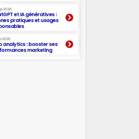
ep 2026
tGPT et IA génératives :
nes pratiques et usages
ponsables
p 2026
 analytics : booster ses
formances marketing