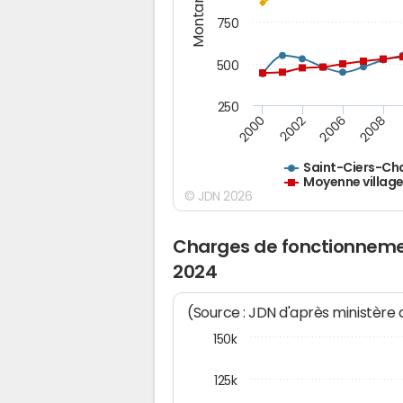
Montants (€)
750
500
250
2000
2002
2006
2008
Saint-Ciers-C
Moyenne village
© JDN 2026
Charges de fonctionnem
2024
(Source : JDN d'après ministère
150k
125k