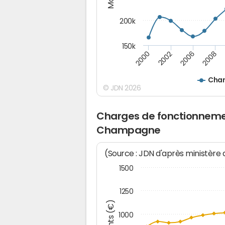
200k
150k
2000
2008
2006
2002
Char
© JDN 2026
Charges de fonctionnemen
Champagne
(Source : JDN d'après ministère
1500
1250
1000