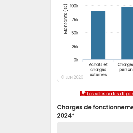
Montants (€)
100k
75k
50k
25k
0k
Achats et
Charge
charges
person
externes
© JDN 2026
Les villes où les dép
Charges de fonctionnem
2024*